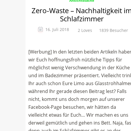
Ansichtssache
Zero-Waste – Nachhaltigkeit i
Schlafzimmer
16. Juli 2018
2 Loves
1839 Besucher
[Werbung] In den letzten beiden Artikeln habe
wir Euch hoffnungsfroh nützliche Tipps für
möglichst wenig Verschwendung in der Küche
und im Badezimmer präsentiert. Vielleicht trin
Ihr auch schon Eure Limo aus Glasstrohhalme
während Ihr gerade diesen Beitrag lest? Falls
nicht, kommt uns doch morgen auf unserer
Facebook-Page besuchen, wir hätten da
vielleicht etwas für Euch… Wir machen es uns
derweil gemütlich und gehen ins Bett. Naja, fas
denn auch im Schlafzimmer gibt es an der …