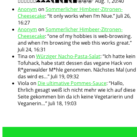
🧛🏻‍♀️🧛🏻‍♀️🦇🦇🦇🐈‍⬛🐈‍⬛🐈‍⬛🤩🤩🤩
”
Aug. 1, 20:40
Anonym
on
Sommerlicher Himbeer-Zitronen-
Cheesecake
: “
It only works when I’m Niue.
”
Juli 26,
16:27
Anonym
on
Sommerlicher Himbeer-Zitronen-
Cheesecake
: “
one of my hobbies is web-browsing.
and when i’m browsing the web this works great.
”
Juli 24, 16:31
Tina
on
Würziger Nacho-Pasta-Salat
: “
Ich hatte kein
Tofuhack, habe statt dessen das vegane Hack von
R*genwalder M*hle genommen. Nächstes Mal (und
das wird es…
”
Juli 19, 09:32
Viola
on
Die ultimative Pommes-Sauce
: “
Hallo,
Ehrlich gesagt weiß ich nicht mehr wie ich auf diese
Seite gekommen bin da ich keine Vegetarierin und
Veganerin…
”
Juli 18, 19:03