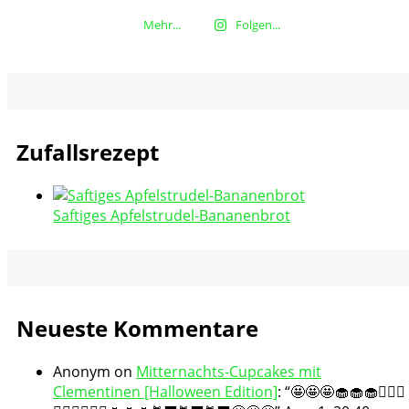
Mehr...
Folgen...
Zufallsrezept
Saftiges Apfelstrudel-Bananenbrot
Neueste Kommentare
Anonym
on
Mitternachts-Cupcakes mit
Clementinen [Halloween Edition]
: “
🤩🤩🤩🧁🧁🧁🧛🏻‍♀️