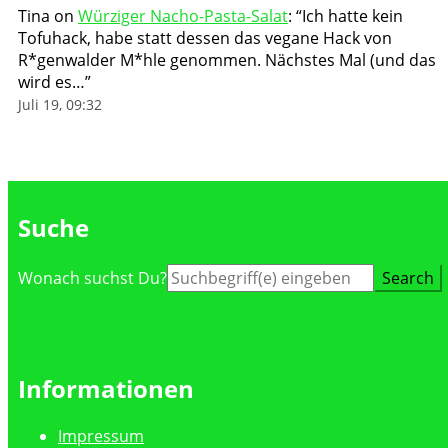
Tina
on
Würziger Nacho-Pasta-Salat
: “
Ich hatte kein
Tofuhack, habe statt dessen das vegane Hack von
R*genwalder M*hle genommen. Nächstes Mal (und das
wird es…
”
Juli 19, 09:32
Suche
Suche
Wonach suchst Du?
nach:
Informationen
Impressum