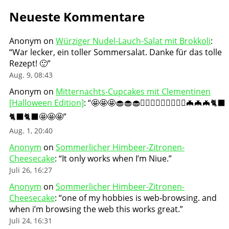
Neueste Kommentare
Anonym
on
Würziger Nudel-Lauch-Salat mit Brokkoli
:
“
War lecker, ein toller Sommersalat. Danke für das tolle
Rezept! 🙂
”
Aug. 9, 08:43
Anonym
on
Mitternachts-Cupcakes mit Clementinen
[Halloween Edition]
: “
🤩🤩🤩🧁🧁🧁🧛🏻‍♀️🧛🏻‍♀️🧛🏻‍♀️🦇🦇🦇🐈‍⬛
🐈‍⬛🐈‍⬛🤩🤩🤩
”
Aug. 1, 20:40
Anonym
on
Sommerlicher Himbeer-Zitronen-
Cheesecake
: “
It only works when I’m Niue.
”
Juli 26, 16:27
Anonym
on
Sommerlicher Himbeer-Zitronen-
Cheesecake
: “
one of my hobbies is web-browsing. and
when i’m browsing the web this works great.
”
Juli 24, 16:31