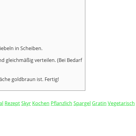
iebeln in Scheiben.
 gleichmäßig verteilen. (Bei Bedarf
che goldbraun ist. Fertig!
al
Rezept
Skyr
Kochen
Pflanzlich
Spargel
Gratin
Vegetarisch