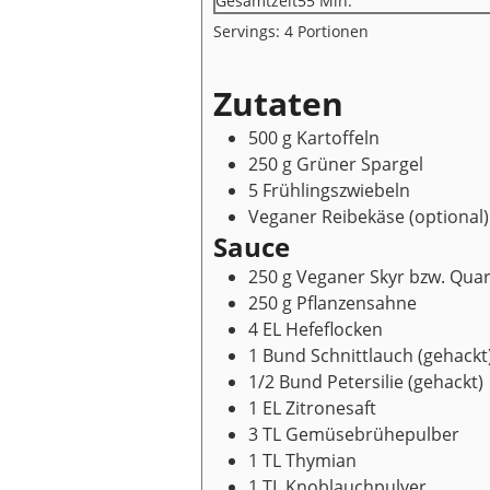
Gesamtzeit
55
Min.
Servings:
4
Portionen
Zutaten
500
g
Kartoffeln
250
g
Grüner Spargel
5
Frühlingszwiebeln
Veganer Reibekäse
(optional)
Sauce
250
g
Veganer Skyr bzw. Qua
250
g
Pflanzensahne
4
EL
Hefeflocken
1
Bund
Schnittlauch
(gehackt
1/2
Bund
Petersilie
(gehackt)
1
EL
Zitronesaft
3
TL
Gemüsebrühepulber
1
TL
Thymian
1
TL
Knoblauchpulver