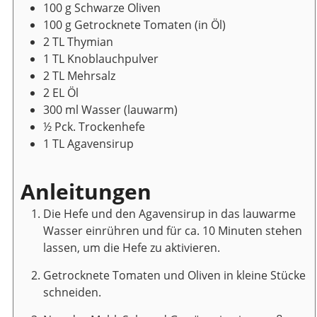
100
g
Schwarze Oliven
100
g
Getrocknete Tomaten
(in Öl)
2
TL
Thymian
1
TL
Knoblauchpulver
2
TL
Mehrsalz
2
EL
Öl
300
ml
Wasser
(lauwarm)
½
Pck.
Trockenhefe
1
TL
Agavensirup
Anleitungen
Die Hefe und den Agavensirup in das lauwarme
Wasser einrühren und für ca. 10 Minuten stehen
lassen, um die Hefe zu aktivieren.
Getrocknete Tomaten und Oliven in kleine Stücke
schneiden.