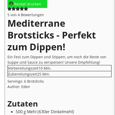
Rezept drucken
5
von
4
Bewertungen
Mediterrane
Brotsticks - Perfekt
zum Dippen!
Ein Fest zum Dippen und Stippen, um noch die Reste von
Suppe und Sauce zu verspeisen! Unsere Empfehlung!
Minuten
Vorbereitungszeit
10
Min.
Minuten
Zubereitungszeit
25
Min.
Servings:
6
Brotsticks
Author:
Eden
Zutaten
500
g
Mehl
(630er Dinkelmehl)