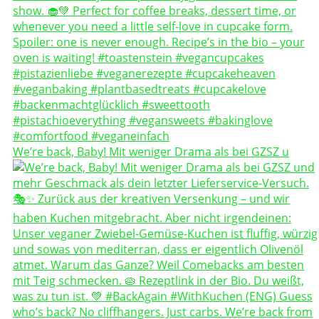
We’re back, Baby! Mit weniger Drama als bei GZSZ u