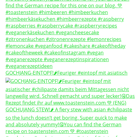
GOCHJANG-EINTOPF!🌶️Feuriger #eintopf mit asiatisch