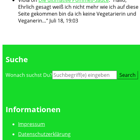
Ehrlich gesagt weiß ich nicht mehr wie ich auf diese
Seite gekommen bin da ich keine Vegetarierin und
Veganerin…
”
Juli 18, 19:03
Suche
Suche
Wonach suchst Du?
nach:
Informationen
Impressum
Datenschutzerklärung