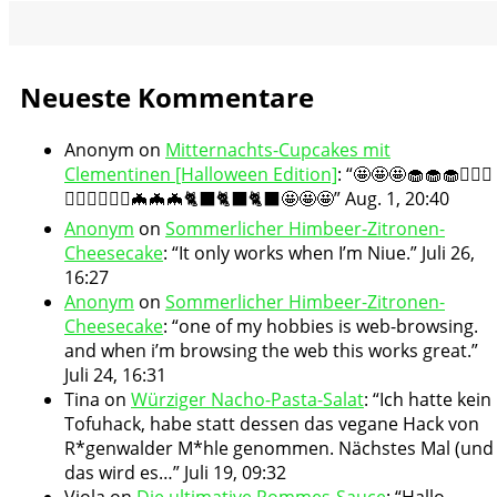
Neueste Kommentare
Anonym
on
Mitternachts-Cupcakes mit
Clementinen [Halloween Edition]
: “
🤩🤩🤩🧁🧁🧁🧛🏻‍♀️
🧛🏻‍♀️🧛🏻‍♀️🦇🦇🦇🐈‍⬛🐈‍⬛🐈‍⬛🤩🤩🤩
”
Aug. 1, 20:40
Anonym
on
Sommerlicher Himbeer-Zitronen-
Cheesecake
: “
It only works when I’m Niue.
”
Juli 26,
16:27
Anonym
on
Sommerlicher Himbeer-Zitronen-
Cheesecake
: “
one of my hobbies is web-browsing.
and when i’m browsing the web this works great.
”
Juli 24, 16:31
Tina
on
Würziger Nacho-Pasta-Salat
: “
Ich hatte kein
Tofuhack, habe statt dessen das vegane Hack von
R*genwalder M*hle genommen. Nächstes Mal (und
das wird es…
”
Juli 19, 09:32
Viola
on
Die ultimative Pommes-Sauce
: “
Hallo,