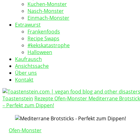
Kuchen-Monster
Nasch-Monster
Einmach-Monster
Extrawurst
Frankenfoods
Recipe Swaps
#kekskatastrophe
Halloween
Kaufrausch
Ansichtssache
Über uns
Kontakt
Toastenstein
Rezepte
Ofen-Monster
Mediterrane Brotstic
vegan food blog
– Perfekt zum Dippen!
Toastenstein.com
Ofen-Monster