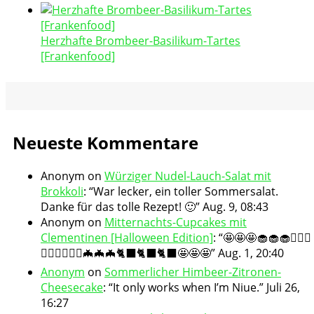
Herzhafte Brombeer-Basilikum-Tartes
[Frankenfood]
Neueste Kommentare
Anonym
on
Würziger Nudel-Lauch-Salat mit
Brokkoli
: “
War lecker, ein toller Sommersalat.
Danke für das tolle Rezept! 🙂
”
Aug. 9, 08:43
Anonym
on
Mitternachts-Cupcakes mit
Clementinen [Halloween Edition]
: “
🤩🤩🤩🧁🧁🧁🧛🏻‍♀️
🧛🏻‍♀️🧛🏻‍♀️🦇🦇🦇🐈‍⬛🐈‍⬛🐈‍⬛🤩🤩🤩
”
Aug. 1, 20:40
Anonym
on
Sommerlicher Himbeer-Zitronen-
Cheesecake
: “
It only works when I’m Niue.
”
Juli 26,
16:27