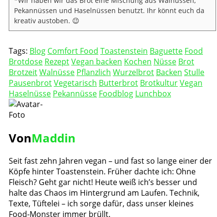
*Wir haben wir das Brot eine Mischung aus Walnüssen,
Pekannüssen und Haselnüssen benutzt. Ihr könnt euch da
kreativ austoben. 😉
Tags:
Blog
Comfort Food
Toastenstein
Baguette
Food
Brotdose
Rezept
Vegan backen
Kochen
Nüsse
Brot
Brotzeit
Walnüsse
Pflanzlich
Wurzelbrot
Backen
Stulle
Pausenbrot
Vegetarisch
Butterbrot
Brotkultur
Vegan
Haselnüsse
Pekannüsse
Foodblog
Lunchbox
Von
Maddin
Seit fast zehn Jahren vegan – und fast so lange einer der
Köpfe hinter Toastenstein. Früher dachte ich: Ohne
Fleisch? Geht gar nicht! Heute weiß ich’s besser und
halte das Chaos im Hintergrund am Laufen. Technik,
Texte, Tüftelei – ich sorge dafür, dass unser kleines
Food-Monster immer brüllt.