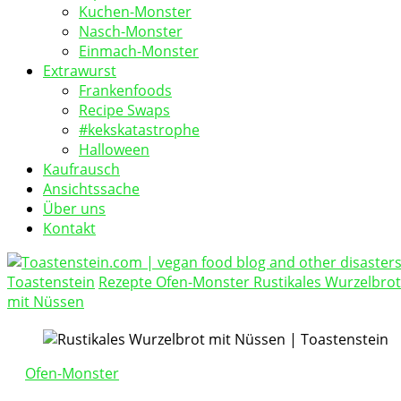
Kuchen-Monster
Nasch-Monster
Einmach-Monster
Extrawurst
Frankenfoods
Recipe Swaps
#kekskatastrophe
Halloween
Kaufrausch
Ansichtssache
Über uns
Kontakt
Toastenstein
Rezepte
Ofen-Monster
Rustikales Wurzelbrot
vegan food blog
mit Nüssen
Toastenstein.com
Ofen-Monster