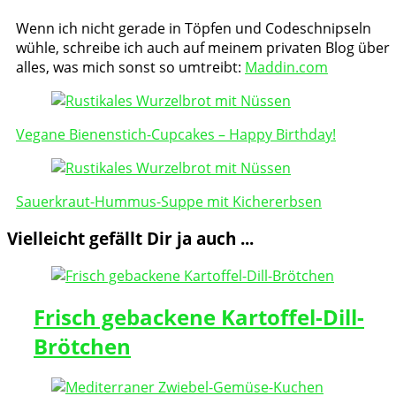
Wenn ich nicht gerade in Töpfen und Codeschnipseln
wühle, schreibe ich auch auf meinem privaten Blog über
alles, was mich sonst so umtreibt:
Maddin.com
Post
Navigation
Vegane Bienenstich-Cupcakes – Happy Birthday!
Sauerkraut-Hummus-Suppe mit Kichererbsen
Vielleicht gefällt Dir ja auch ...
Frisch gebackene Kartoffel-Dill-
Brötchen