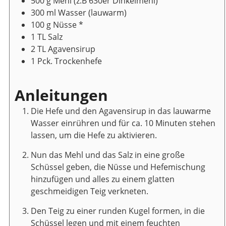
500
g
Mehl
(z.B 630er Dinkelmehl)
300
ml
Wasser
(lauwarm)
100
g
Nüsse
*
1
TL
Salz
2
TL
Agavensirup
1
Pck.
Trockenhefe
Anleitungen
Die Hefe und den Agavensirup in das lauwarme
Wasser einrühren und für ca. 10 Minuten stehen
lassen, um die Hefe zu aktivieren.
Nun das Mehl und das Salz in eine große
Schüssel geben, die Nüsse und Hefemischung
hinzufügen und alles zu einem glatten
geschmeidigen Teig verkneten.
Den Teig zu einer runden Kugel formen, in die
Schüssel legen und mit einem feuchten