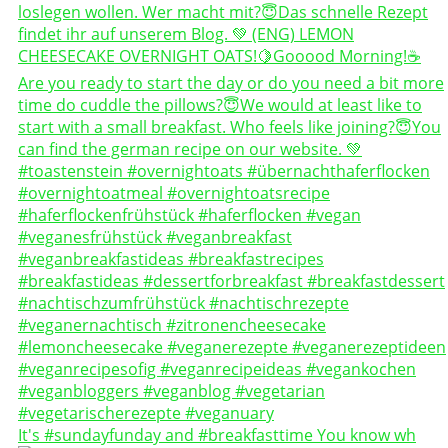
It's #sundayfunday and #breakfasttime You know wh