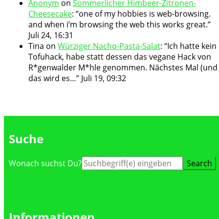
Anonym
on
Sommerlicher Himbeer-Zitronen-
Cheesecake
: “
one of my hobbies is web-browsing.
and when i’m browsing the web this works great.
”
Juli 24, 16:31
Tina
on
Würziger Nacho-Pasta-Salat
: “
Ich hatte kein
Tofuhack, habe statt dessen das vegane Hack von
R*genwalder M*hle genommen. Nächstes Mal (und
das wird es…
”
Juli 19, 09:32
Suche
Suche
Wonach suchst Du?
nach:
Informationen