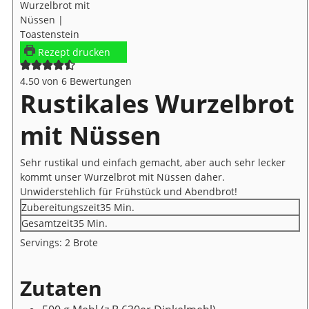
Rezept drucken
4.50
von
6
Bewertungen
Rustikales Wurzelbrot
mit Nüssen
Sehr rustikal und einfach gemacht, aber auch sehr lecker
kommt unser Wurzelbrot mit Nüssen daher.
Unwiderstehlich für Frühstück und Abendbrot!
Minuten
Zubereitungszeit
35
Min.
Minuten
Gesamtzeit
35
Min.
Servings:
2
Brote
Zutaten