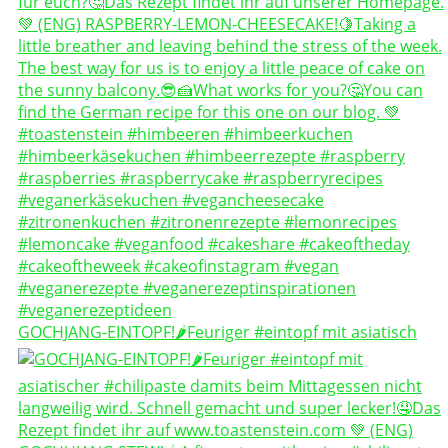
GOCHJANG-EINTOPF!🌶️Feuriger #eintopf mit asiatisch