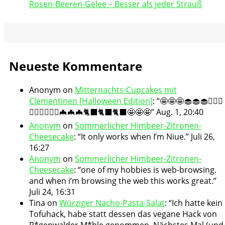
Rosen-Beeren-Gelee – Besser als jeder Strauß
Neueste Kommentare
Anonym
on
Mitternachts-Cupcakes mit
Clementinen [Halloween Edition]
: “
🤩🤩🤩🧁🧁🧁🧛🏻‍♀️
🧛🏻‍♀️🧛🏻‍♀️🦇🦇🦇🐈‍⬛🐈‍⬛🐈‍⬛🤩🤩🤩
”
Aug. 1, 20:40
Anonym
on
Sommerlicher Himbeer-Zitronen-
Cheesecake
: “
It only works when I’m Niue.
”
Juli 26,
16:27
Anonym
on
Sommerlicher Himbeer-Zitronen-
Cheesecake
: “
one of my hobbies is web-browsing.
and when i’m browsing the web this works great.
”
Juli 24, 16:31
Tina
on
Würziger Nacho-Pasta-Salat
: “
Ich hatte kein
Tofuhack, habe statt dessen das vegane Hack von
R*genwalder M*hle genommen. Nächstes Mal (und