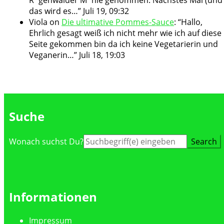
das wird es…
”
Juli 19, 09:32
Viola
on
Die ultimative Pommes-Sauce
: “
Hallo,
Ehrlich gesagt weiß ich nicht mehr wie ich auf diese
Seite gekommen bin da ich keine Vegetarierin und
Veganerin…
”
Juli 18, 19:03
Suche
Suche
Wonach suchst Du?
nach:
Informationen
Impressum