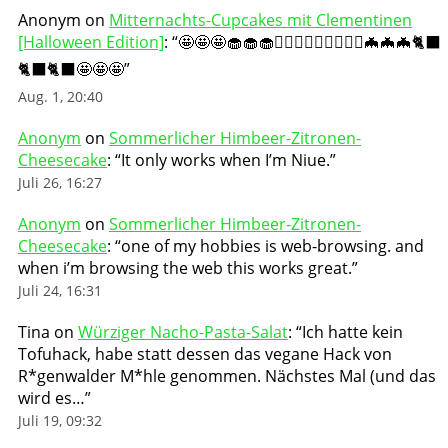
Anonym
on
Mitternachts-Cupcakes mit Clementinen
[Halloween Edition]
: “
🤩🤩🤩🧁🧁🧁🧛🏻‍♀️🧛🏻‍♀️🧛🏻‍♀️🦇🦇🦇🐈‍⬛
🐈‍⬛🐈‍⬛🤩🤩🤩
”
Aug. 1, 20:40
Anonym
on
Sommerlicher Himbeer-Zitronen-
Cheesecake
: “
It only works when I’m Niue.
”
Juli 26, 16:27
Anonym
on
Sommerlicher Himbeer-Zitronen-
Cheesecake
: “
one of my hobbies is web-browsing. and
when i’m browsing the web this works great.
”
Juli 24, 16:31
Tina
on
Würziger Nacho-Pasta-Salat
: “
Ich hatte kein
Tofuhack, habe statt dessen das vegane Hack von
R*genwalder M*hle genommen. Nächstes Mal (und das
wird es…
”
Juli 19, 09:32