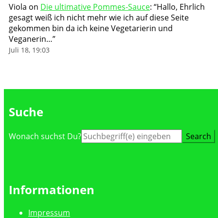
Viola
on
Die ultimative Pommes-Sauce
: “
Hallo, Ehrlich
gesagt weiß ich nicht mehr wie ich auf diese Seite
gekommen bin da ich keine Vegetarierin und
Veganerin…
”
Juli 18, 19:03
Suche
Suche
Wonach suchst Du?
nach:
Informationen
Impressum