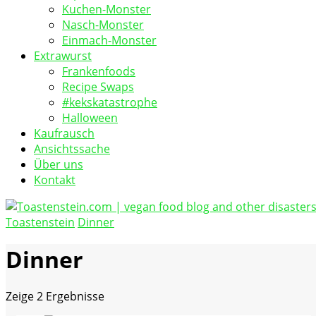
Kuchen-Monster
Nasch-Monster
Einmach-Monster
Extrawurst
Frankenfoods
Recipe Swaps
#kekskatastrophe
Halloween
Kaufrausch
Ansichtssache
Über uns
Kontakt
Toastenstein
Dinner
vegan food blog
Toastenstein.com
Dinner
Zeige
2 Ergebnisse