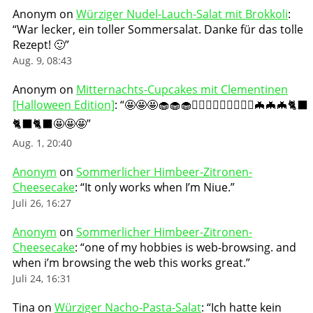
Anonym
on
Würziger Nudel-Lauch-Salat mit Brokkoli
:
“
War lecker, ein toller Sommersalat. Danke für das tolle
Rezept! 🙂
”
Aug. 9, 08:43
Anonym
on
Mitternachts-Cupcakes mit Clementinen
[Halloween Edition]
: “
🤩🤩🤩🧁🧁🧁🧛🏻‍♀️🧛🏻‍♀️🧛🏻‍♀️🦇🦇🦇🐈‍⬛
🐈‍⬛🐈‍⬛🤩🤩🤩
”
Aug. 1, 20:40
Anonym
on
Sommerlicher Himbeer-Zitronen-
Cheesecake
: “
It only works when I’m Niue.
”
Juli 26, 16:27
Anonym
on
Sommerlicher Himbeer-Zitronen-
Cheesecake
: “
one of my hobbies is web-browsing. and
when i’m browsing the web this works great.
”
Juli 24, 16:31
Tina
on
Würziger Nacho-Pasta-Salat
: “
Ich hatte kein