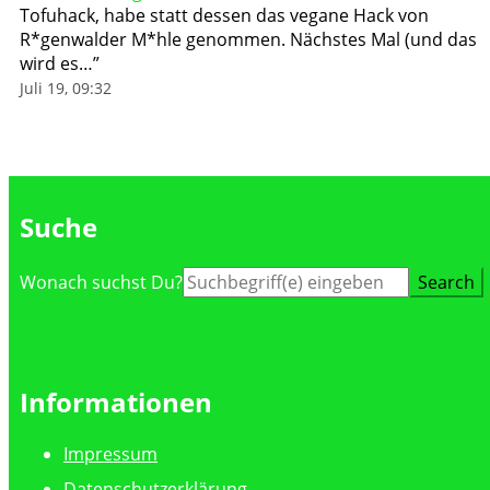
Tofuhack, habe statt dessen das vegane Hack von
R*genwalder M*hle genommen. Nächstes Mal (und das
wird es…
”
Juli 19, 09:32
Suche
Suche
Wonach suchst Du?
nach:
Informationen
Impressum
Datenschutzerklärung