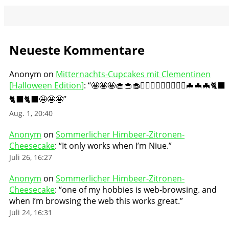
Neueste Kommentare
Anonym
on
Mitternachts-Cupcakes mit Clementinen
[Halloween Edition]
: “
🤩🤩🤩🧁🧁🧁🧛🏻‍♀️🧛🏻‍♀️🧛🏻‍♀️🦇🦇🦇🐈‍⬛
🐈‍⬛🐈‍⬛🤩🤩🤩
”
Aug. 1, 20:40
Anonym
on
Sommerlicher Himbeer-Zitronen-
Cheesecake
: “
It only works when I’m Niue.
”
Juli 26, 16:27
Anonym
on
Sommerlicher Himbeer-Zitronen-
Cheesecake
: “
one of my hobbies is web-browsing. and
when i’m browsing the web this works great.
”
Juli 24, 16:31