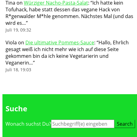
Tina
on
Würziger Nacho-Pasta-Salat
: “
Ich hatte kein
Tofuhack, habe statt dessen das vegane Hack von
R*genwalder M*hle genommen. Nächstes Mal (und das
wird es…
”
Juli 19, 09:32
Viola
on
Die ultimative Pommes-Sauce
: “
Hallo, Ehrlich
gesagt weiß ich nicht mehr wie ich auf diese Seite
gekommen bin da ich keine Vegetarierin und
Veganerin…
”
Juli 18, 19:03
Suche
Suche
Wonach suchst Du?
nach: