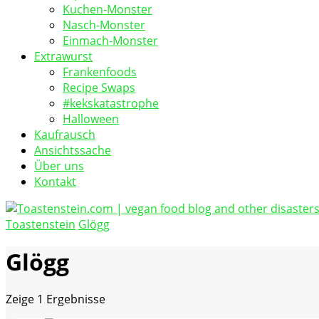
Kuchen-Monster
Nasch-Monster
Einmach-Monster
Extrawurst
Frankenfoods
Recipe Swaps
#kekskatastrophe
Halloween
Kaufrausch
Ansichtssache
Über uns
Kontakt
Toastenstein
Glögg
vegan food blog
Toastenstein.com
Glögg
Zeige
1 Ergebnisse