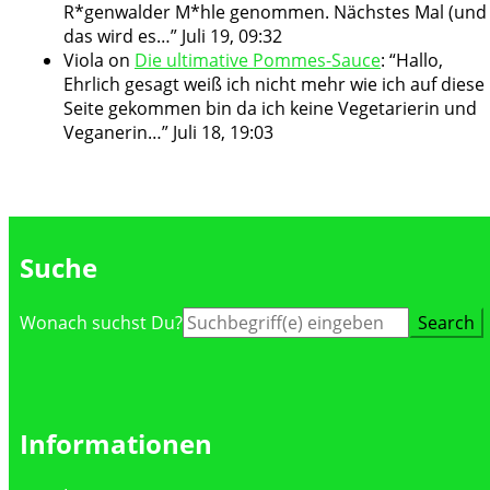
R*genwalder M*hle genommen. Nächstes Mal (und
das wird es…
”
Juli 19, 09:32
Viola
on
Die ultimative Pommes-Sauce
: “
Hallo,
Ehrlich gesagt weiß ich nicht mehr wie ich auf diese
Seite gekommen bin da ich keine Vegetarierin und
Veganerin…
”
Juli 18, 19:03
Suche
Suche
Wonach suchst Du?
nach:
Informationen