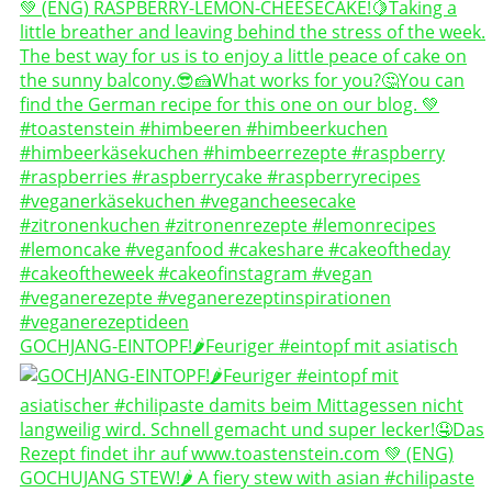
GOCHJANG-EINTOPF!🌶️Feuriger #eintopf mit asiatisch