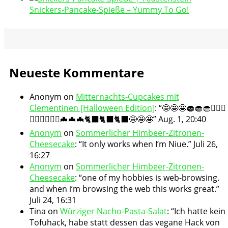
Snickers-Pancake-Spieße – Yummy To Go!
Neueste Kommentare
Anonym
on
Mitternachts-Cupcakes mit
Clementinen [Halloween Edition]
: “
🤩🤩🤩🧁🧁🧁🧛🏻‍♀️
🧛🏻‍♀️🧛🏻‍♀️🦇🦇🦇🐈‍⬛🐈‍⬛🐈‍⬛🤩🤩🤩
”
Aug. 1, 20:40
Anonym
on
Sommerlicher Himbeer-Zitronen-
Cheesecake
: “
It only works when I’m Niue.
”
Juli 26,
16:27
Anonym
on
Sommerlicher Himbeer-Zitronen-
Cheesecake
: “
one of my hobbies is web-browsing.
and when i’m browsing the web this works great.
”
Juli 24, 16:31
Tina
on
Würziger Nacho-Pasta-Salat
: “
Ich hatte kein
Tofuhack, habe statt dessen das vegane Hack von