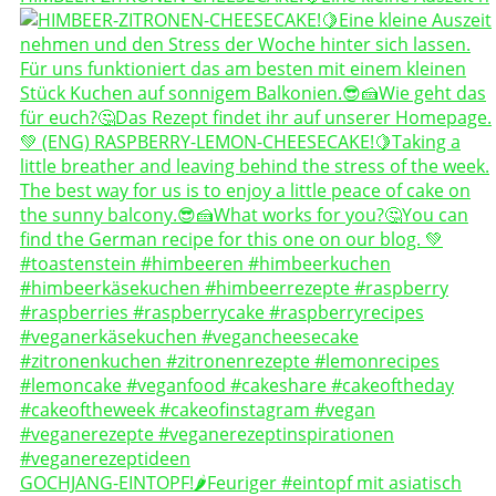
GOCHJANG-EINTOPF!🌶️Feuriger #eintopf mit asiatisch