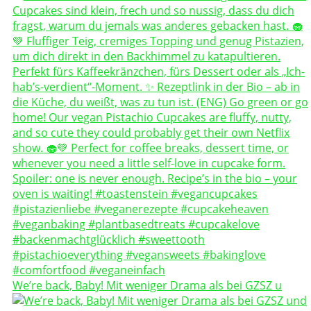
We’re back, Baby! Mit weniger Drama als bei GZSZ u