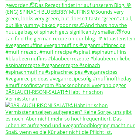
BÄRLAUCH-RISONI-SALAT!🍅Habt ihr schon
Vermisstenan