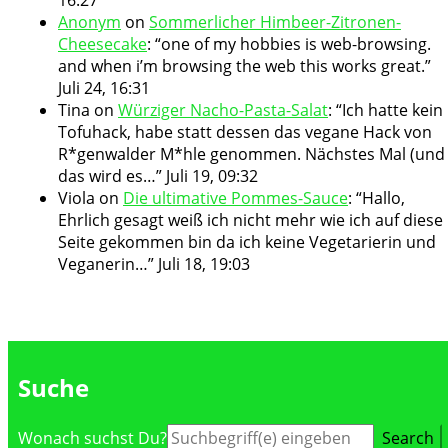
Anonym
on
Sommerlicher Himbeer-Zitronen-
Cheesecake
: “
one of my hobbies is web-browsing.
and when i’m browsing the web this works great.
”
Juli 24, 16:31
Tina
on
Würziger Nacho-Pasta-Salat
: “
Ich hatte kein
Tofuhack, habe statt dessen das vegane Hack von
R*genwalder M*hle genommen. Nächstes Mal (und
das wird es…
”
Juli 19, 09:32
Viola
on
Die ultimative Pommes-Sauce
: “
Hallo,
Ehrlich gesagt weiß ich nicht mehr wie ich auf diese
Seite gekommen bin da ich keine Vegetarierin und
Veganerin…
”
Juli 18, 19:03
Suche
Suche
Wonach suchst Du?