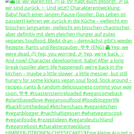
HIMBEER-ZITRONEN-CHEESECAKE!🍋Eine kleine Auszeit n