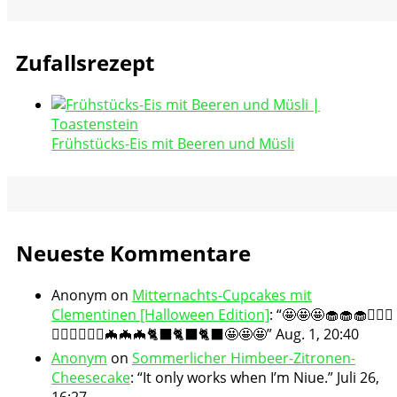
Zufallsrezept
Frühstücks-Eis mit Beeren und Müsli
Neueste Kommentare
Anonym
on
Mitternachts-Cupcakes mit
Clementinen [Halloween Edition]
: “
🤩🤩🤩🧁🧁🧁🧛🏻‍♀️
🧛🏻‍♀️🧛🏻‍♀️🦇🦇🦇🐈‍⬛🐈‍⬛🐈‍⬛🤩🤩🤩
”
Aug. 1, 20:40
Anonym
on
Sommerlicher Himbeer-Zitronen-
Cheesecake
: “
It only works when I’m Niue.
”
Juli 26,
16:27