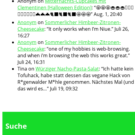
Anonym
on
Mitternachts-Cupcakes mit
Clementinen [Halloween Edition]
: “
🤩🤩🤩🧁🧁🧁🧛🏻‍♀️
🧛🏻‍♀️🧛🏻‍♀️🦇🦇🦇🐈‍⬛🐈‍⬛🐈‍⬛🤩🤩🤩
”
Aug. 1, 20:40
Anonym
on
Sommerlicher Himbeer-Zitronen-
Cheesecake
: “
It only works when I’m Niue.
”
Juli 26,
16:27
Anonym
on
Sommerlicher Himbeer-Zitronen-
Cheesecake
: “
one of my hobbies is web-browsing.
and when i’m browsing the web this works great.
”
Juli 24, 16:31
Tina
on
Würziger Nacho-Pasta-Salat
: “
Ich hatte kein
Tofuhack, habe statt dessen das vegane Hack von
R*genwalder M*hle genommen. Nächstes Mal (und
das wird es…
”
Juli 19, 09:32
Suche