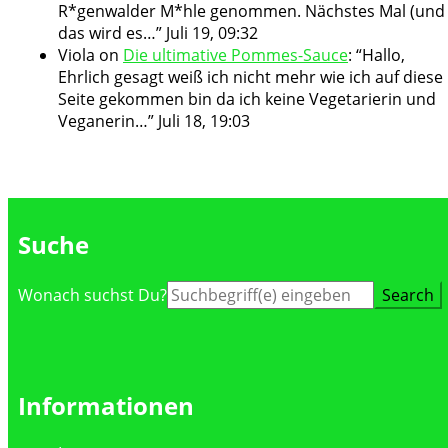
R*genwalder M*hle genommen. Nächstes Mal (und
das wird es…
”
Juli 19, 09:32
Viola
on
Die ultimative Pommes-Sauce
: “
Hallo,
Ehrlich gesagt weiß ich nicht mehr wie ich auf diese
Seite gekommen bin da ich keine Vegetarierin und
Veganerin…
”
Juli 18, 19:03
Suche
Suche
Wonach suchst Du?
nach:
Informationen