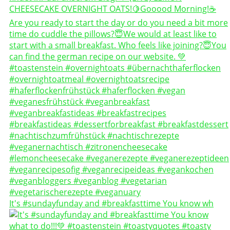
It's #sundayfunday and #breakfasttime You know wh