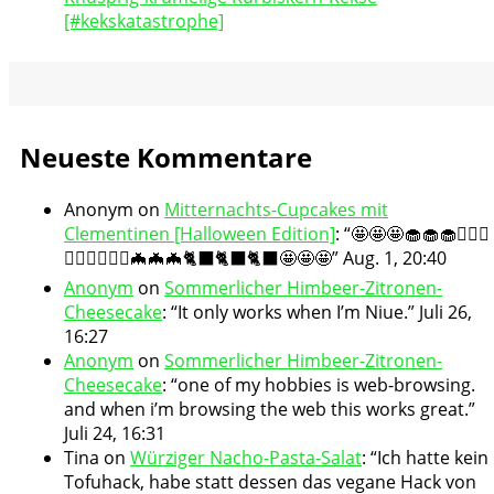
[#kekskatastrophe]
Neueste Kommentare
Anonym
on
Mitternachts-Cupcakes mit
Clementinen [Halloween Edition]
: “
🤩🤩🤩🧁🧁🧁🧛🏻‍♀️
🧛🏻‍♀️🧛🏻‍♀️🦇🦇🦇🐈‍⬛🐈‍⬛🐈‍⬛🤩🤩🤩
”
Aug. 1, 20:40
Anonym
on
Sommerlicher Himbeer-Zitronen-
Cheesecake
: “
It only works when I’m Niue.
”
Juli 26,
16:27
Anonym
on
Sommerlicher Himbeer-Zitronen-
Cheesecake
: “
one of my hobbies is web-browsing.
and when i’m browsing the web this works great.
”
Juli 24, 16:31
Tina
on
Würziger Nacho-Pasta-Salat
: “
Ich hatte kein
Tofuhack, habe statt dessen das vegane Hack von