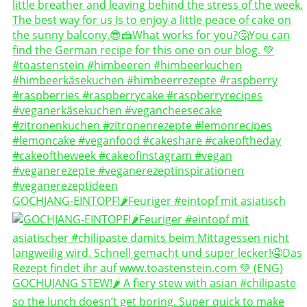
GOCHJANG-EINTOPF!🌶️Feuriger #eintopf mit asiatisch