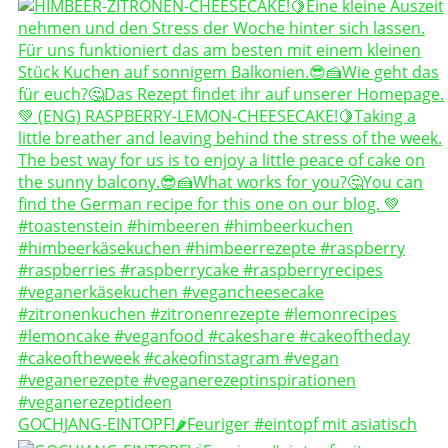
GOCHJANG-EINTOPF!🌶️Feuriger #eintopf mit asiatisch