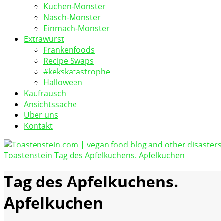
Kuchen-Monster
Nasch-Monster
Einmach-Monster
Extrawurst
Frankenfoods
Recipe Swaps
#kekskatastrophe
Halloween
Kaufrausch
Ansichtssache
Über uns
Kontakt
Toastenstein
Tag des Apfelkuchens. Apfelkuchen
vegan food blog
Toastenstein.com
Tag des Apfelkuchens.
Apfelkuchen