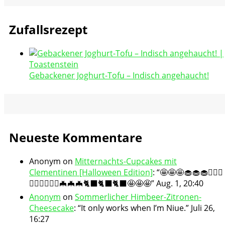
Zufallsrezept
Gebackener Joghurt-Tofu – Indisch angehaucht!
Neueste Kommentare
Anonym
on
Mitternachts-Cupcakes mit
Clementinen [Halloween Edition]
: “
🤩🤩🤩🧁🧁🧁🧛🏻‍♀️
🧛🏻‍♀️🧛🏻‍♀️🦇🦇🦇🐈‍⬛🐈‍⬛🐈‍⬛🤩🤩🤩
”
Aug. 1, 20:40
Anonym
on
Sommerlicher Himbeer-Zitronen-
Cheesecake
: “
It only works when I’m Niue.
”
Juli 26,
16:27