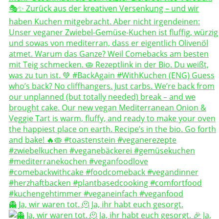
👻 Ja, wir waren tot. 🫠 Ja, ihr habt euch gesorgt.