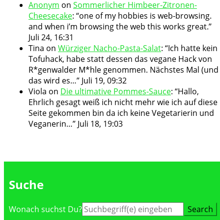
Anonym
on
Sommerlicher Himbeer-Zitronen-
Cheesecake
: “
one of my hobbies is web-browsing.
and when i’m browsing the web this works great.
”
Juli 24, 16:31
Tina
on
Würziger Nacho-Pasta-Salat
: “
Ich hatte kein
Tofuhack, habe statt dessen das vegane Hack von
R*genwalder M*hle genommen. Nächstes Mal (und
das wird es…
”
Juli 19, 09:32
Viola
on
Die ultimative Pommes-Sauce
: “
Hallo,
Ehrlich gesagt weiß ich nicht mehr wie ich auf diese
Seite gekommen bin da ich keine Vegetarierin und
Veganerin…
”
Juli 18, 19:03
Suche
Suche
Wonach suchst Du?
nach: