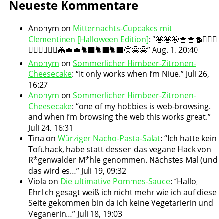
Neueste Kommentare
Anonym
on
Mitternachts-Cupcakes mit
Clementinen [Halloween Edition]
: “
🤩🤩🤩🧁🧁🧁🧛🏻‍♀️
🧛🏻‍♀️🧛🏻‍♀️🦇🦇🦇🐈‍⬛🐈‍⬛🐈‍⬛🤩🤩🤩
”
Aug. 1, 20:40
Anonym
on
Sommerlicher Himbeer-Zitronen-
Cheesecake
: “
It only works when I’m Niue.
”
Juli 26,
16:27
Anonym
on
Sommerlicher Himbeer-Zitronen-
Cheesecake
: “
one of my hobbies is web-browsing.
and when i’m browsing the web this works great.
”
Juli 24, 16:31
Tina
on
Würziger Nacho-Pasta-Salat
: “
Ich hatte kein
Tofuhack, habe statt dessen das vegane Hack von
R*genwalder M*hle genommen. Nächstes Mal (und
das wird es…
”
Juli 19, 09:32
Viola
on
Die ultimative Pommes-Sauce
: “
Hallo,
Ehrlich gesagt weiß ich nicht mehr wie ich auf diese
Seite gekommen bin da ich keine Vegetarierin und
Veganerin…
”
Juli 18, 19:03