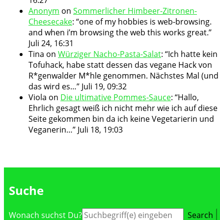
Anonym
on
Sommerlicher Himbeer-Zitronen-
Cheesecake
: “
one of my hobbies is web-browsing.
and when i’m browsing the web this works great.
”
Juli 24, 16:31
Tina
on
Würziger Nacho-Pasta-Salat
: “
Ich hatte kein
Tofuhack, habe statt dessen das vegane Hack von
R*genwalder M*hle genommen. Nächstes Mal (und
das wird es…
”
Juli 19, 09:32
Viola
on
Die ultimative Pommes-Sauce
: “
Hallo,
Ehrlich gesagt weiß ich nicht mehr wie ich auf diese
Seite gekommen bin da ich keine Vegetarierin und
Veganerin…
”
Juli 18, 19:03
Suche
Suche
Wonach suchst Du?