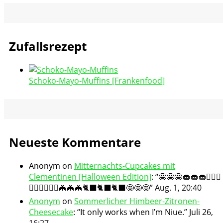
Zufallsrezept
Schoko-Mayo-Muffins [Frankenfood]
Neueste Kommentare
Anonym
on
Mitternachts-Cupcakes mit
Clementinen [Halloween Edition]
: “
🤩🤩🤩🧁🧁🧁🧛🏻‍♀️
🧛🏻‍♀️🧛🏻‍♀️🦇🦇🦇🐈‍⬛🐈‍⬛🐈‍⬛🤩🤩🤩
”
Aug. 1, 20:40
Anonym
on
Sommerlicher Himbeer-Zitronen-
Cheesecake
: “
It only works when I’m Niue.
”
Juli 26,
16:27