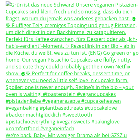
We’re back, Baby! Mit weniger Drama als bei GZSZ u