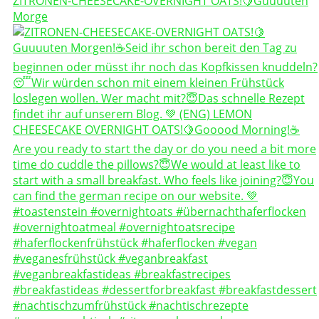
ZITRONEN-CHEESECAKE-OVERNIGHT OATS!🍋Guuuuten
Morge