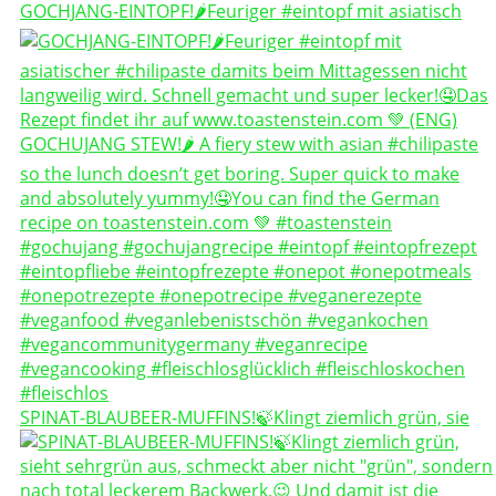
GOCHJANG-EINTOPF!🌶️Feuriger #eintopf mit asiatisch
SPINAT-BLAUBEER-MUFFINS!🍃Klingt ziemlich grün, sie