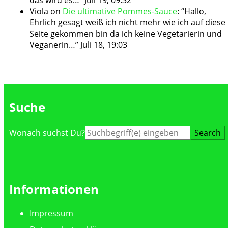
Viola
on
Die ultimative Pommes-Sauce
: “
Hallo,
Ehrlich gesagt weiß ich nicht mehr wie ich auf diese
Seite gekommen bin da ich keine Vegetarierin und
Veganerin…
”
Juli 18, 19:03
Suche
Suche
Wonach suchst Du?
nach:
Informationen
Impressum