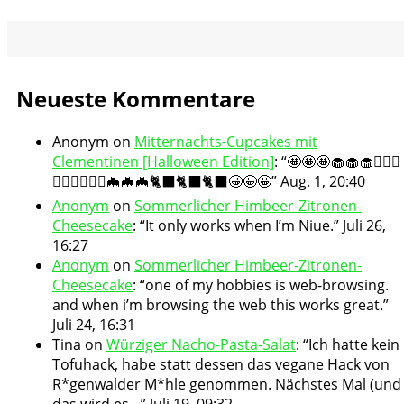
Neueste Kommentare
Anonym
on
Mitternachts-Cupcakes mit
Clementinen [Halloween Edition]
: “
🤩🤩🤩🧁🧁🧁🧛🏻‍♀️
🧛🏻‍♀️🧛🏻‍♀️🦇🦇🦇🐈‍⬛🐈‍⬛🐈‍⬛🤩🤩🤩
”
Aug. 1, 20:40
Anonym
on
Sommerlicher Himbeer-Zitronen-
Cheesecake
: “
It only works when I’m Niue.
”
Juli 26,
16:27
Anonym
on
Sommerlicher Himbeer-Zitronen-
Cheesecake
: “
one of my hobbies is web-browsing.
and when i’m browsing the web this works great.
”
Juli 24, 16:31
Tina
on
Würziger Nacho-Pasta-Salat
: “
Ich hatte kein
Tofuhack, habe statt dessen das vegane Hack von
R*genwalder M*hle genommen. Nächstes Mal (und
das wird es…
”
Juli 19, 09:32