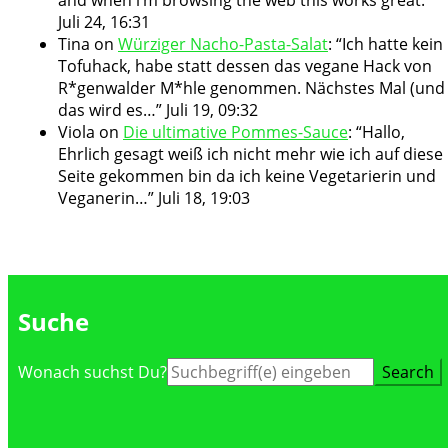
Juli 24, 16:31
Tina
on
Würziger Nacho-Pasta-Salat
: “
Ich hatte kein
Tofuhack, habe statt dessen das vegane Hack von
R*genwalder M*hle genommen. Nächstes Mal (und
das wird es…
”
Juli 19, 09:32
Viola
on
Die ultimative Pommes-Sauce
: “
Hallo,
Ehrlich gesagt weiß ich nicht mehr wie ich auf diese
Seite gekommen bin da ich keine Vegetarierin und
Veganerin…
”
Juli 18, 19:03
Suche
Suche
Wonach suchst Du?
nach: