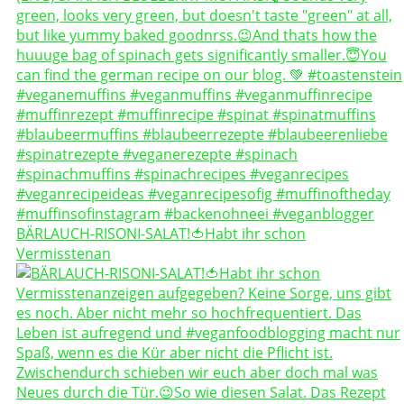
BÄRLAUCH-RISONI-SALAT!🍅Habt ihr schon
Vermisstenan