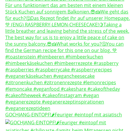
GOCHJANG-EINTOPF!🌶️Feuriger #eintopf mit asiatisch