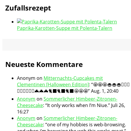
Zufallsrezept
Paprika-Karotten-Suppe mit Polenta-Talern
Neueste Kommentare
Anonym
on
Mitternachts-Cupcakes mit
Clementinen [Halloween Edition]
: “
🤩🤩🤩🧁🧁🧁🧛🏻‍♀️
🧛🏻‍♀️🧛🏻‍♀️🦇🦇🦇🐈‍⬛🐈‍⬛🐈‍⬛🤩🤩🤩
”
Aug. 1, 20:40
Anonym
on
Sommerlicher Himbeer-Zitronen-
Cheesecake
: “
It only works when I’m Niue.
”
Juli 26,
16:27
Anonym
on
Sommerlicher Himbeer-Zitronen-
Cheesecake
: “
one of my hobbies is web-browsing.
and when i’m browsing the web this works great.
”