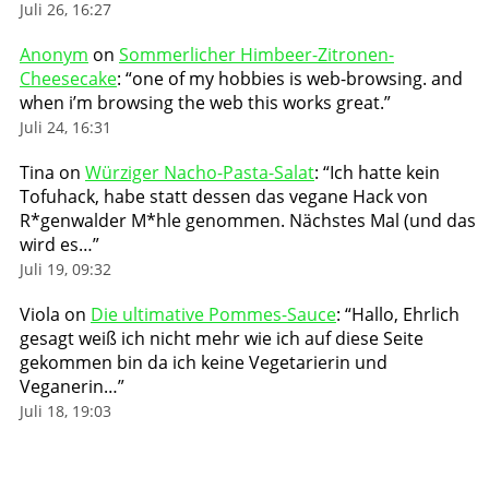
Juli 26, 16:27
Anonym
on
Sommerlicher Himbeer-Zitronen-
Cheesecake
: “
one of my hobbies is web-browsing. and
when i’m browsing the web this works great.
”
Juli 24, 16:31
Tina
on
Würziger Nacho-Pasta-Salat
: “
Ich hatte kein
Tofuhack, habe statt dessen das vegane Hack von
R*genwalder M*hle genommen. Nächstes Mal (und das
wird es…
”
Juli 19, 09:32
Viola
on
Die ultimative Pommes-Sauce
: “
Hallo, Ehrlich
gesagt weiß ich nicht mehr wie ich auf diese Seite
gekommen bin da ich keine Vegetarierin und
Veganerin…
”
Juli 18, 19:03