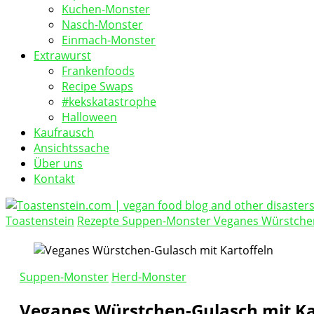
Kuchen-Monster
Nasch-Monster
Einmach-Monster
Extrawurst
Frankenfoods
Recipe Swaps
#kekskatastrophe
Halloween
Kaufrausch
Ansichtssache
Über uns
Kontakt
Toastenstein
Rezepte
Suppen-Monster
Veganes Würstchen
vegan food blog
Toastenstein.com
Suppen-Monster
Herd-Monster
Veganes Würstchen-Gulasch mit Ka