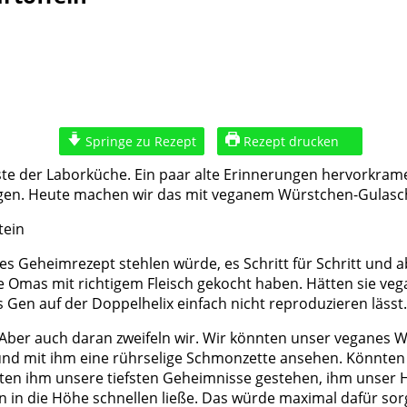
Springe zu Rezept
Rezept drucken
iste der Laborküche. Ein paar alte Erinnerungen hervorkram
lagen. Heute machen wir das mit veganem Würstchen-Gulasch,
Geheimrezept stehlen würde, es Schritt für Schritt und ab
re Omas mit richtigem Fleisch gekocht haben. Hätten sie v
s Gen auf der Doppelhelix einfach nicht reproduzieren lässt.
ebe. Aber auch daran zweifeln wir. Wir könnten unser vegane
n und mit ihm eine rührselige Schmonzette ansehen. Könnten
nten ihm unsere tiefsten Geheimnisse gestehen, ihm unser
in die Höhe schnellen ließe. Das würde maximal dafür sorge