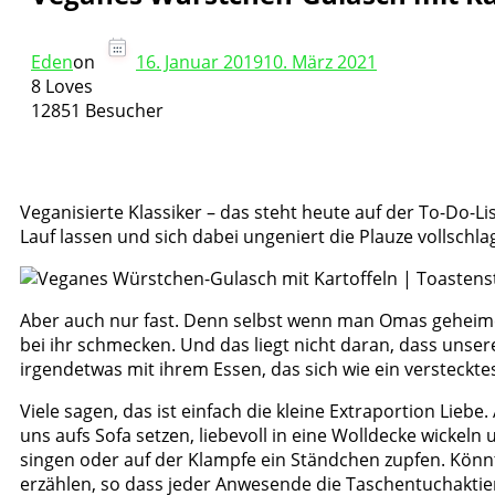
Eden
on
16. Januar 2019
10. März 2021
8 Loves
12851 Besucher
Veganisierte Klassiker – das steht heute auf der To-Do-L
Lauf lassen und sich dabei ungeniert die Plauze vollsch
Aber auch nur fast. Denn selbst wenn man Omas geheimes 
bei ihr schmecken. Und das liegt nicht daran, dass unse
irgendetwas mit ihrem Essen, das sich wie ein versteckte
Viele sagen, das ist einfach die kleine Extraportion Li
uns aufs Sofa setzen, liebevoll in eine Wolldecke wickel
singen oder auf der Klampfe ein Ständchen zupfen. Kön
erzählen, so dass jeder Anwesende die Taschentuchaktien 