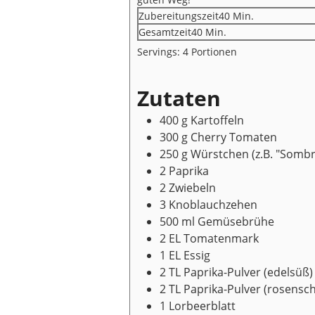
Minuten
Zubereitungszeit
40
Min.
Minuten
Gesamtzeit
40
Min.
Servings:
4
Portionen
Zutaten
400
g
Kartoffeln
300
g
Cherry Tomaten
250
g
Würstchen
(z.B. "Somb
2
Paprika
2
Zwiebeln
3
Knoblauchzehen
500
ml
Gemüsebrühe
2
EL
Tomatenmark
1
EL
Essig
2
TL
Paprika-Pulver
(edelsüß)
2
TL
Paprika-Pulver
(rosensch
1
Lorbeerblatt