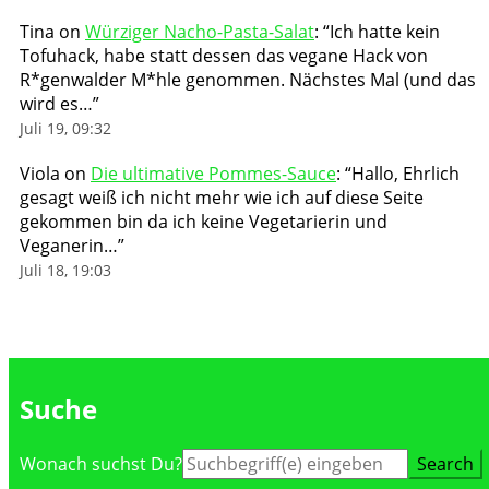
Tina
on
Würziger Nacho-Pasta-Salat
: “
Ich hatte kein
Tofuhack, habe statt dessen das vegane Hack von
R*genwalder M*hle genommen. Nächstes Mal (und das
wird es…
”
Juli 19, 09:32
Viola
on
Die ultimative Pommes-Sauce
: “
Hallo, Ehrlich
gesagt weiß ich nicht mehr wie ich auf diese Seite
gekommen bin da ich keine Vegetarierin und
Veganerin…
”
Juli 18, 19:03
Suche
Suche
Wonach suchst Du?
nach: