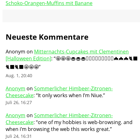
Schoko-Orangen-Muffins mit Banane
Neueste Kommentare
Anonym
on
Mitternachts-Cupcakes mit Clementinen
[Halloween Edition]
: “
🤩🤩🤩🧁🧁🧁🧛🏻‍♀️🧛🏻‍♀️🧛🏻‍♀️🦇🦇🦇🐈‍⬛
🐈‍⬛🐈‍⬛🤩🤩🤩
”
Aug. 1, 20:40
Anonym
on
Sommerlicher Himbeer-Zitronen-
Cheesecake
: “
It only works when I’m Niue.
”
Juli 26, 16:27
Anonym
on
Sommerlicher Himbeer-Zitronen-
Cheesecake
: “
one of my hobbies is web-browsing. and
when i’m browsing the web this works great.
”
Juli 24, 16:31