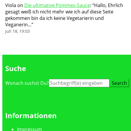
Viola
on
Die ultimative Pommes-Sauce
: “
Hallo, Ehrlich
gesagt weiß ich nicht mehr wie ich auf diese Seite
gekommen bin da ich keine Vegetarierin und
Veganerin…
”
Juli 18, 19:03
Suche
Suche
Wonach suchst Du?
nach:
Informationen
Impressum