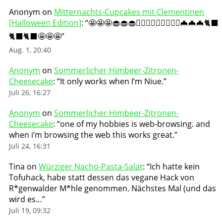
Anonym
on
Mitternachts-Cupcakes mit Clementinen
[Halloween Edition]
: “
🤩🤩🤩🧁🧁🧁🧛🏻‍♀️🧛🏻‍♀️🧛🏻‍♀️🦇🦇🦇🐈‍⬛
🐈‍⬛🐈‍⬛🤩🤩🤩
”
Aug. 1, 20:40
Anonym
on
Sommerlicher Himbeer-Zitronen-
Cheesecake
: “
It only works when I’m Niue.
”
Juli 26, 16:27
Anonym
on
Sommerlicher Himbeer-Zitronen-
Cheesecake
: “
one of my hobbies is web-browsing. and
when i’m browsing the web this works great.
”
Juli 24, 16:31
Tina
on
Würziger Nacho-Pasta-Salat
: “
Ich hatte kein
Tofuhack, habe statt dessen das vegane Hack von
R*genwalder M*hle genommen. Nächstes Mal (und das
wird es…
”
Juli 19, 09:32