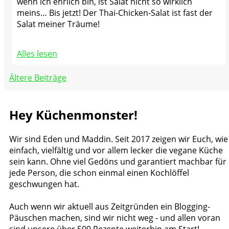
wenn ich ehrlich bin, ist Salat nicht so wirklich
meins… Bis jetzt! Der Thai-Chicken-Salat ist fast der
Salat meiner Träume!
Alles lesen
Beitragsnavigation
Ältere Beiträge
Hey Küchenmonster!
Wir sind Eden und Maddin. Seit 2017 zeigen wir Euch, wie
einfach, vielfältig und vor allem lecker die vegane Küche
sein kann. Ohne viel Gedöns und garantiert machbar für
jede Person, die schon einmal einen Kochlöffel
geschwungen hat.
Auch wenn wir aktuell aus Zeitgründen ein Blogging-
Päuschen machen, sind wir nicht weg - und allen voran
sind unsere über 500 Rezepte weiterhin am Start!