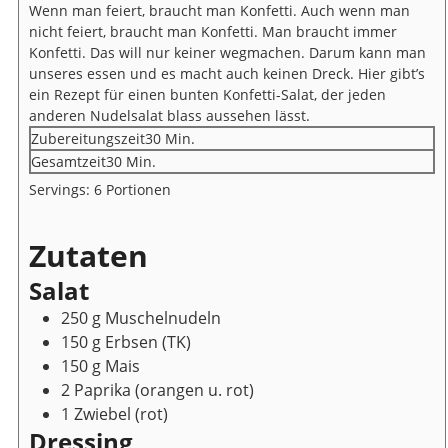
Wenn man feiert, braucht man Konfetti. Auch wenn man
nicht feiert, braucht man Konfetti. Man braucht immer
Konfetti. Das will nur keiner wegmachen. Darum kann man
unseres essen und es macht auch keinen Dreck. Hier gibt’s
ein Rezept für einen bunten Konfetti-Salat, der jeden
anderen Nudelsalat blass aussehen lässt.
Minuten
Zubereitungszeit
30
Min.
Minuten
Gesamtzeit
30
Min.
Servings:
6
Portionen
Zutaten
Salat
250
g
Muschelnudeln
150
g
Erbsen
(TK)
150
g
Mais
2
Paprika
(orangen u. rot)
1
Zwiebel
(rot)
Dressing