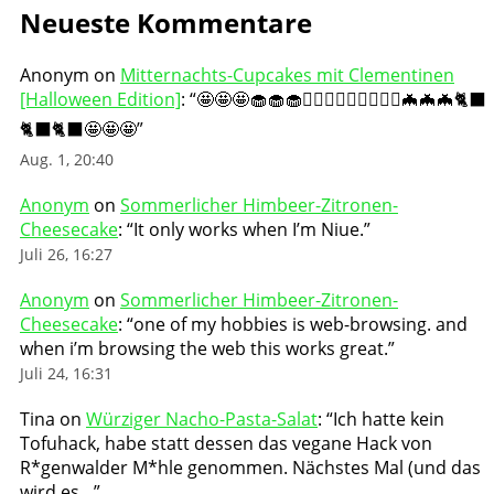
Neueste Kommentare
Anonym
on
Mitternachts-Cupcakes mit Clementinen
[Halloween Edition]
: “
🤩🤩🤩🧁🧁🧁🧛🏻‍♀️🧛🏻‍♀️🧛🏻‍♀️🦇🦇🦇🐈‍⬛
🐈‍⬛🐈‍⬛🤩🤩🤩
”
Aug. 1, 20:40
Anonym
on
Sommerlicher Himbeer-Zitronen-
Cheesecake
: “
It only works when I’m Niue.
”
Juli 26, 16:27
Anonym
on
Sommerlicher Himbeer-Zitronen-
Cheesecake
: “
one of my hobbies is web-browsing. and
when i’m browsing the web this works great.
”
Juli 24, 16:31
Tina
on
Würziger Nacho-Pasta-Salat
: “
Ich hatte kein
Tofuhack, habe statt dessen das vegane Hack von
R*genwalder M*hle genommen. Nächstes Mal (und das
wird es…
”