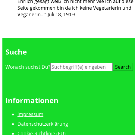
Ehrlich gesagt weiß ich nicht mehr wie ich auf diese
Seite gekommen bin da ich keine Vegetarierin und
Veganerin…
”
Juli 18, 19:03
Suche
Suche
Wonach suchst Du?
nach:
Informationen
Impressum
Datenschutzerklärung
Cookie-Richtlinie (EU)