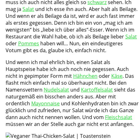
muss ich auch nicht alles gleich so
schwarz
sehen. Ich
mag ja
Salat
und ich esse ihn auch. Aber halt als Beilage.
Und wenn er als Beilage da ist, wird er auch fast immer
als erstes gegessen. Denn ich bin ein von „mag ich am
wenigsten“ bis „liebe ich über alles“-Esser. Wenn ich im
Restaurant die Wahl habe, ob ich als Beilage lieber
Salat
oder
Pommes
haben will… Nun, ein eindeutigeres
Votum gibt es da, glaube ich, einfach nicht.
Und wenn ich mal ehrlich bin, einen Salat als
Hauptspeise habe ich auch noch nie gegessen. Auch
nicht in gepimpter Form mit
Hähnchen
oder
Käse
. Das
flasht mich einfach mal so überhaupt nicht. Bei den
Namensvettern
Nudelsalat
und
Kartoffelsalat
sieht das
naturgemäß ein bisschen anders aus. Aber mit
ordentlich
Mayonnaise
und Kohlenhydraten bin ich zwar
glücklich und zufrieden, nur Salat würde ich das Ganze
dann auch nicht nennen wollen. Und vom
Fleischsalat
müssen wir an der Stelle auch gar nicht erst anfangen.