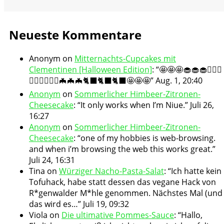
Neueste Kommentare
Anonym
on
Mitternachts-Cupcakes mit
Clementinen [Halloween Edition]
: “
🤩🤩🤩🧁🧁🧁🧛🏻‍♀️
🧛🏻‍♀️🧛🏻‍♀️🦇🦇🦇🐈‍⬛🐈‍⬛🐈‍⬛🤩🤩🤩
”
Aug. 1, 20:40
Anonym
on
Sommerlicher Himbeer-Zitronen-
Cheesecake
: “
It only works when I’m Niue.
”
Juli 26,
16:27
Anonym
on
Sommerlicher Himbeer-Zitronen-
Cheesecake
: “
one of my hobbies is web-browsing.
and when i’m browsing the web this works great.
”
Juli 24, 16:31
Tina
on
Würziger Nacho-Pasta-Salat
: “
Ich hatte kein
Tofuhack, habe statt dessen das vegane Hack von
R*genwalder M*hle genommen. Nächstes Mal (und
das wird es…
”
Juli 19, 09:32
Viola
on
Die ultimative Pommes-Sauce
: “
Hallo,