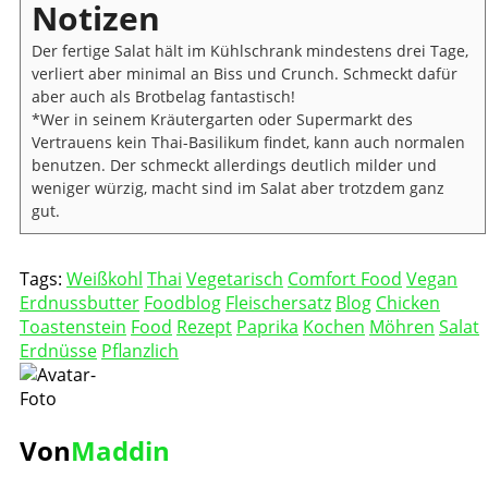
Notizen
Der fertige Salat hält im Kühlschrank mindestens drei Tage,
verliert aber minimal an Biss und Crunch. Schmeckt dafür
aber auch als Brotbelag fantastisch!
*Wer in seinem Kräutergarten oder Supermarkt des
Vertrauens kein Thai-Basilikum findet, kann auch normalen
benutzen. Der schmeckt allerdings deutlich milder und
weniger würzig, macht sind im Salat aber trotzdem ganz
gut.
Tags:
Weißkohl
Thai
Vegetarisch
Comfort Food
Vegan
Erdnussbutter
Foodblog
Fleischersatz
Blog
Chicken
Toastenstein
Food
Rezept
Paprika
Kochen
Möhren
Salat
Erdnüsse
Pflanzlich
Von
Maddin