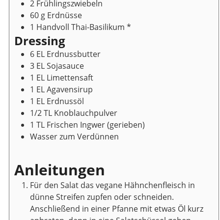
2
Frühlingszwiebeln
60
g
Erdnüsse
1
Handvoll
Thai-Basilikum
*
Dressing
6
EL
Erdnussbutter
3
EL
Sojasauce
1
EL
Limettensaft
1
EL
Agavensirup
1
EL
Erdnussöl
1/2
TL
Knoblauchpulver
1
TL
Frischen Ingwer
(gerieben)
Wasser zum Verdünnen
Anleitungen
Für den Salat das vegane Hähnchenfleisch in
dünne Streifen zupfen oder schneiden.
Anschließend in einer Pfanne mit etwas Öl kurz