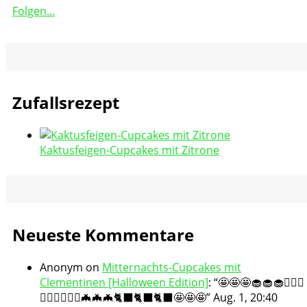
Folgen...
Zufallsrezept
Kaktusfeigen-Cupcakes mit Zitrone
Neueste Kommentare
Anonym
on
Mitternachts-Cupcakes mit
Clementinen [Halloween Edition]
: “
🤩🤩🤩🧁🧁🧁🧛🏻‍♀️
🧛🏻‍♀️🧛🏻‍♀️🦇🦇🦇🐈‍⬛🐈‍⬛🐈‍⬛🤩🤩🤩
”
Aug. 1, 20:40