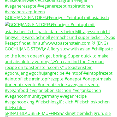
GOCHJANG-EINTOPF!🌶️Feuriger #eintopf mit asiatisch
SPINAT-BLAUBEER-MUFFINS!🍃Klingt ziemlich grün, sie