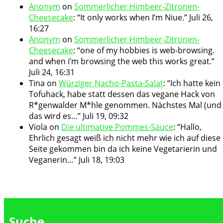
Anonym
on
Sommerlicher Himbeer-Zitronen-
Cheesecake
: “
It only works when I’m Niue.
”
Juli 26,
16:27
Anonym
on
Sommerlicher Himbeer-Zitronen-
Cheesecake
: “
one of my hobbies is web-browsing.
and when i’m browsing the web this works great.
”
Juli 24, 16:31
Tina
on
Würziger Nacho-Pasta-Salat
: “
Ich hatte kein
Tofuhack, habe statt dessen das vegane Hack von
R*genwalder M*hle genommen. Nächstes Mal (und
das wird es…
”
Juli 19, 09:32
Viola
on
Die ultimative Pommes-Sauce
: “
Hallo,
Ehrlich gesagt weiß ich nicht mehr wie ich auf diese
Seite gekommen bin da ich keine Vegetarierin und
Veganerin…
”
Juli 18, 19:03
Suche