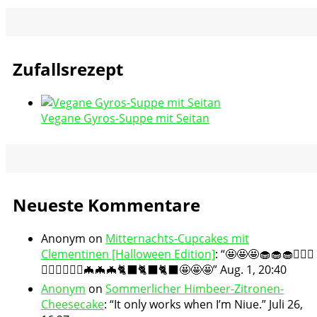
Zufallsrezept
Vegane Gyros-Suppe mit Seitan
Neueste Kommentare
Anonym
on
Mitternachts-Cupcakes mit
Clementinen [Halloween Edition]
: “
🤩🤩🤩🧁🧁🧁🧛🏻‍♀️
🧛🏻‍♀️🧛🏻‍♀️🦇🦇🦇🐈‍⬛🐈‍⬛🐈‍⬛🤩🤩🤩
”
Aug. 1, 20:40
Anonym
on
Sommerlicher Himbeer-Zitronen-
Cheesecake
: “
It only works when I’m Niue.
”
Juli 26,