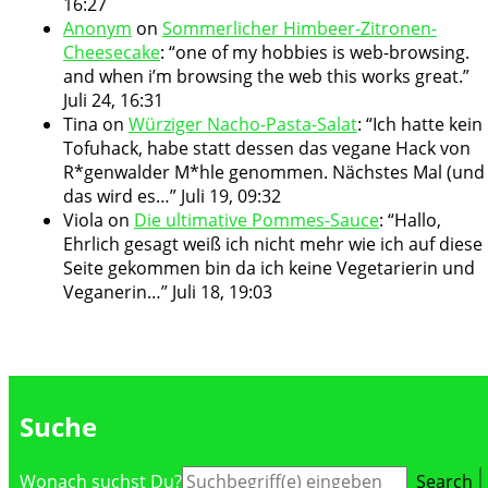
16:27
Anonym
on
Sommerlicher Himbeer-Zitronen-
Cheesecake
: “
one of my hobbies is web-browsing.
and when i’m browsing the web this works great.
”
Juli 24, 16:31
Tina
on
Würziger Nacho-Pasta-Salat
: “
Ich hatte kein
Tofuhack, habe statt dessen das vegane Hack von
R*genwalder M*hle genommen. Nächstes Mal (und
das wird es…
”
Juli 19, 09:32
Viola
on
Die ultimative Pommes-Sauce
: “
Hallo,
Ehrlich gesagt weiß ich nicht mehr wie ich auf diese
Seite gekommen bin da ich keine Vegetarierin und
Veganerin…
”
Juli 18, 19:03
Suche
Suche
Wonach suchst Du?