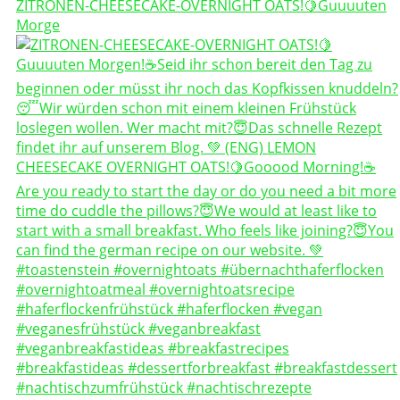
ZITRONEN-CHEESECAKE-OVERNIGHT OATS!🍋Guuuuten
Morge