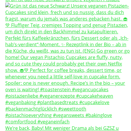
We’re back, Baby! Mit weniger Drama als bei GZSZ u