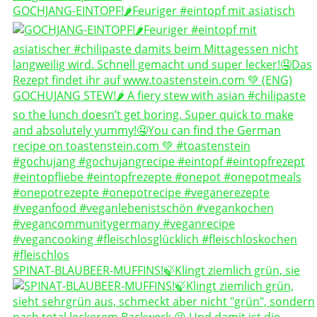
GOCHJANG-EINTOPF!🌶️Feuriger #eintopf mit asiatisch
SPINAT-BLAUBEER-MUFFINS!🍃Klingt ziemlich grün, sie