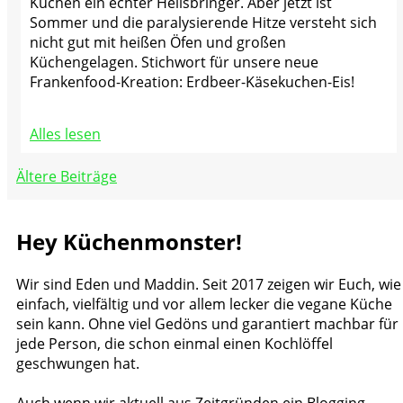
Kuchen ein echter Heilsbringer. Aber jetzt ist
Sommer und die paralysierende Hitze versteht sich
nicht gut mit heißen Öfen und großen
Küchengelagen. Stichwort für unsere neue
Frankenfood-Kreation: Erdbeer-Käsekuchen-Eis!
Alles lesen
Beitragsnavigation
Ältere Beiträge
Hey Küchenmonster!
Wir sind Eden und Maddin. Seit 2017 zeigen wir Euch, wie
einfach, vielfältig und vor allem lecker die vegane Küche
sein kann. Ohne viel Gedöns und garantiert machbar für
jede Person, die schon einmal einen Kochlöffel
geschwungen hat.
Auch wenn wir aktuell aus Zeitgründen ein Blogging-