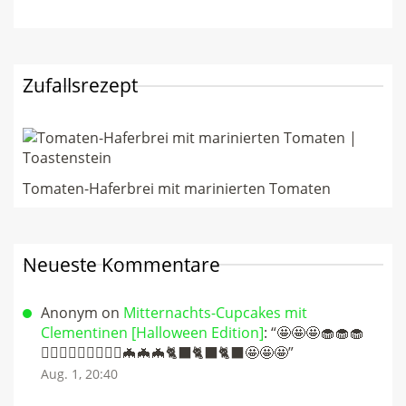
Zufallsrezept
Tomaten-Haferbrei mit marinierten Tomaten
Neueste Kommentare
Anonym
on
Mitternachts-Cupcakes mit
Clementinen [Halloween Edition]
: “
🤩🤩🤩🧁🧁🧁
🧛🏻‍♀️🧛🏻‍♀️🧛🏻‍♀️🦇🦇🦇🐈‍⬛🐈‍⬛🐈‍⬛🤩🤩🤩
”
Aug. 1, 20:40