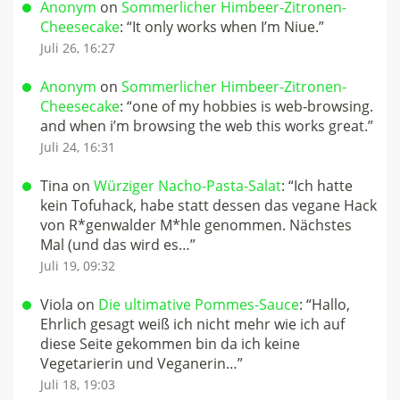
Anonym
on
Sommerlicher Himbeer-Zitronen-
Cheesecake
: “
It only works when I’m Niue.
”
Juli 26, 16:27
Anonym
on
Sommerlicher Himbeer-Zitronen-
Cheesecake
: “
one of my hobbies is web-browsing.
and when i’m browsing the web this works great.
”
Juli 24, 16:31
Tina
on
Würziger Nacho-Pasta-Salat
: “
Ich hatte
kein Tofuhack, habe statt dessen das vegane Hack
von R*genwalder M*hle genommen. Nächstes
Mal (und das wird es…
”
Juli 19, 09:32
Viola
on
Die ultimative Pommes-Sauce
: “
Hallo,
Ehrlich gesagt weiß ich nicht mehr wie ich auf
diese Seite gekommen bin da ich keine
Vegetarierin und Veganerin…
”
Juli 18, 19:03