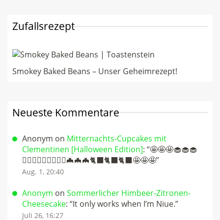
Zufallsrezept
Smokey Baked Beans – Unser Geheimrezept!
Neueste Kommentare
Anonym
on
Mitternachts-Cupcakes mit
Clementinen [Halloween Edition]
: “
🤩🤩🤩🧁🧁🧁
🧛🏻‍♀️🧛🏻‍♀️🧛🏻‍♀️🦇🦇🦇🐈‍⬛🐈‍⬛🐈‍⬛🤩🤩🤩
”
Aug. 1, 20:40
Anonym
on
Sommerlicher Himbeer-Zitronen-
Cheesecake
: “
It only works when I’m Niue.
”
Juli 26, 16:27