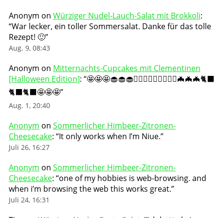
Anonym
on
Würziger Nudel-Lauch-Salat mit Brokkoli
:
“
War lecker, ein toller Sommersalat. Danke für das tolle
Rezept! 🙂
”
Aug. 9, 08:43
Anonym
on
Mitternachts-Cupcakes mit Clementinen
[Halloween Edition]
: “
🤩🤩🤩🧁🧁🧁🧛🏻‍♀️🧛🏻‍♀️🧛🏻‍♀️🦇🦇🦇🐈‍⬛
🐈‍⬛🐈‍⬛🤩🤩🤩
”
Aug. 1, 20:40
Anonym
on
Sommerlicher Himbeer-Zitronen-
Cheesecake
: “
It only works when I’m Niue.
”
Juli 26, 16:27
Anonym
on
Sommerlicher Himbeer-Zitronen-
Cheesecake
: “
one of my hobbies is web-browsing. and
when i’m browsing the web this works great.
”
Juli 24, 16:31