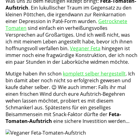
Was uns zu dem heutigen Rezept bringt:
Feta-Tomaten-
Aufstrich
. Ein lukullischer Traum im Gegensatz zu den
kleinen Pöttchen, die irgendwann zur Reinkarnation
einer Depression in Paté-Form wurden.
Getrocknete
Tomaten
sind einfach ein verheißungsvolles
Versprechen auf Großartiges. Und ich weiß nicht, was
ich mit meinem Leben angestellt habe, bevor ich ihnen
hoffnungsvoll verfallen bin.
Veganer Feta
hingegen ist
immer noch eine fragwürdige Konstruktion, der ich noch
ein paar Stunden in der Laborküche widmen möchte.
Mutige haben ihn schon
komplett selber hergestellt
. Ich
bin damit aber noch nicht so erfolgreich gewesen und
kaufe daher selber. 😉 Wie auch immer: Falls ihr mal
einen frischen Wind durch eure Aufstrich-Begehren
wehen lassen möchtet, probiert es mit diesem
Schmankerl aus. Spätestens für ein geselliges
Beisammensein mit Snack-Faktor dürfte der
Feta-
Tomaten-Aufstrich
eine sichere Investition werden…