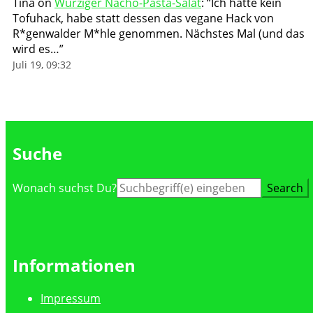
Tina
on
Würziger Nacho-Pasta-Salat
: “
Ich hatte kein
Tofuhack, habe statt dessen das vegane Hack von
R*genwalder M*hle genommen. Nächstes Mal (und das
wird es…
”
Juli 19, 09:32
Suche
Suche
Wonach suchst Du?
nach:
Informationen
Impressum