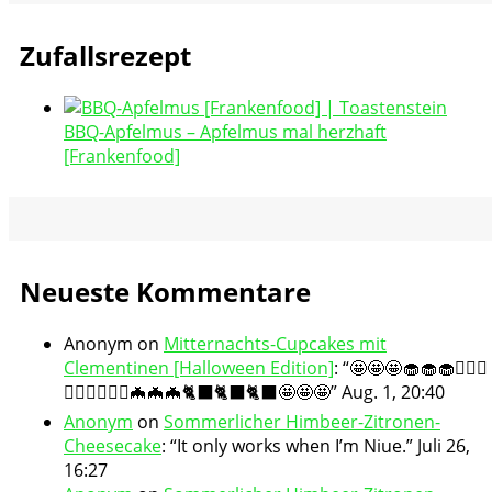
Zufallsrezept
BBQ-Apfelmus – Apfelmus mal herzhaft
[Frankenfood]
Neueste Kommentare
Anonym
on
Mitternachts-Cupcakes mit
Clementinen [Halloween Edition]
: “
🤩🤩🤩🧁🧁🧁🧛🏻‍♀️
🧛🏻‍♀️🧛🏻‍♀️🦇🦇🦇🐈‍⬛🐈‍⬛🐈‍⬛🤩🤩🤩
”
Aug. 1, 20:40
Anonym
on
Sommerlicher Himbeer-Zitronen-
Cheesecake
: “
It only works when I’m Niue.
”
Juli 26,
16:27