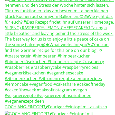
GOCHJANG-EINTOPF!🌶️Feuriger #eintopf mit asiatisch