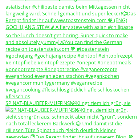
SPINAT-BLAUBEER-MUFFINS!🍃Klingt ziemlich grün, sie