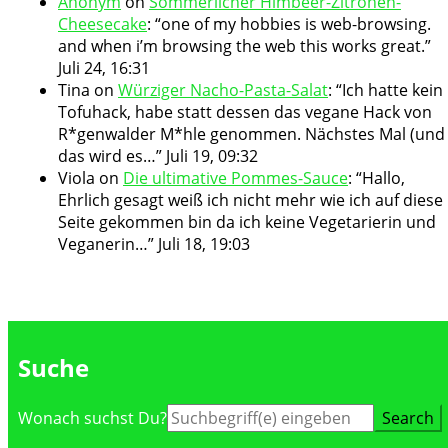
Anonym
on
Sommerlicher Himbeer-Zitronen-
Cheesecake
: “
one of my hobbies is web-browsing.
and when i’m browsing the web this works great.
”
Juli 24, 16:31
Tina
on
Würziger Nacho-Pasta-Salat
: “
Ich hatte kein
Tofuhack, habe statt dessen das vegane Hack von
R*genwalder M*hle genommen. Nächstes Mal (und
das wird es…
”
Juli 19, 09:32
Viola
on
Die ultimative Pommes-Sauce
: “
Hallo,
Ehrlich gesagt weiß ich nicht mehr wie ich auf diese
Seite gekommen bin da ich keine Vegetarierin und
Veganerin…
”
Juli 18, 19:03
Suche
Suche
Wonach suchst Du?
nach: