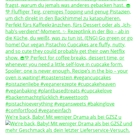
We’re back, Baby! Mit weniger Drama als bei GZSZ u