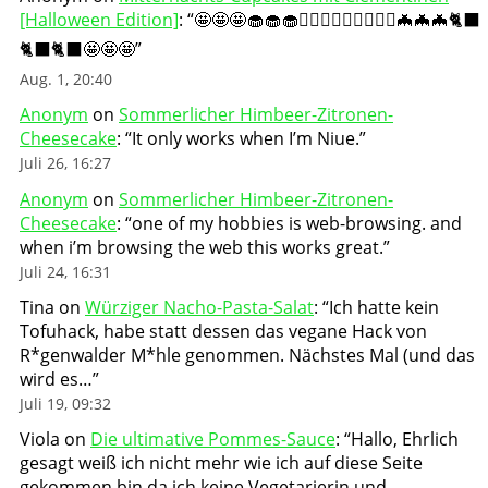
[Halloween Edition]
: “
🤩🤩🤩🧁🧁🧁🧛🏻‍♀️🧛🏻‍♀️🧛🏻‍♀️🦇🦇🦇🐈‍⬛
🐈‍⬛🐈‍⬛🤩🤩🤩
”
Aug. 1, 20:40
Anonym
on
Sommerlicher Himbeer-Zitronen-
Cheesecake
: “
It only works when I’m Niue.
”
Juli 26, 16:27
Anonym
on
Sommerlicher Himbeer-Zitronen-
Cheesecake
: “
one of my hobbies is web-browsing. and
when i’m browsing the web this works great.
”
Juli 24, 16:31
Tina
on
Würziger Nacho-Pasta-Salat
: “
Ich hatte kein
Tofuhack, habe statt dessen das vegane Hack von
R*genwalder M*hle genommen. Nächstes Mal (und das
wird es…
”
Juli 19, 09:32
Viola
on
Die ultimative Pommes-Sauce
: “
Hallo, Ehrlich
gesagt weiß ich nicht mehr wie ich auf diese Seite
gekommen bin da ich keine Vegetarierin und