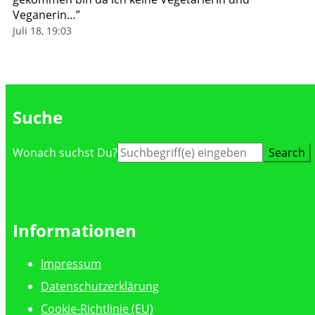
Veganerin…
”
Juli 18, 19:03
Suche
Suche
Wonach suchst Du?
nach:
Informationen
Impressum
Datenschutzerklärung
Cookie-Richtlinie (EU)