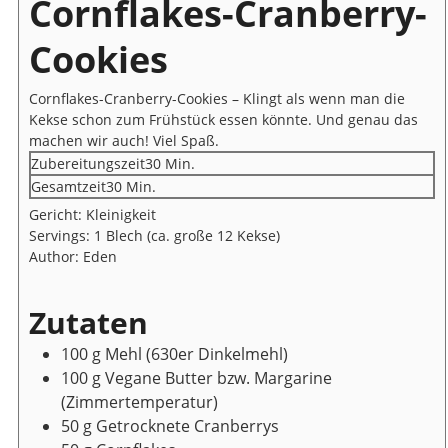
Cornflakes-Cranberry-
Cookies
Cornflakes-Cranberry-Cookies – Klingt als wenn man die
Kekse schon zum Frühstück essen könnte. Und genau das
machen wir auch! Viel Spaß.
Minuten
Zubereitungszeit
30
Min.
Minuten
Gesamtzeit
30
Min.
Gericht:
Kleinigkeit
Servings:
1
Blech (ca. große 12 Kekse)
Author:
Eden
Zutaten
100
g
Mehl
(630er Dinkelmehl)
100
g
Vegane Butter bzw. Margarine
(Zimmertemperatur)
50
g
Getrocknete Cranberrys