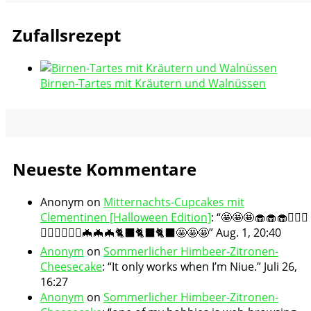
Zufallsrezept
Birnen-Tartes mit Kräutern und Walnüssen
Neueste Kommentare
Anonym
on
Mitternachts-Cupcakes mit
Clementinen [Halloween Edition]
: “
🤩🤩🤩🧁🧁🧁🧛🏻‍♀️
🧛🏻‍♀️🧛🏻‍♀️🦇🦇🦇🐈‍⬛🐈‍⬛🐈‍⬛🤩🤩🤩
”
Aug. 1, 20:40
Anonym
on
Sommerlicher Himbeer-Zitronen-
Cheesecake
: “
It only works when I’m Niue.
”
Juli 26,
16:27
Anonym
on
Sommerlicher Himbeer-Zitronen-