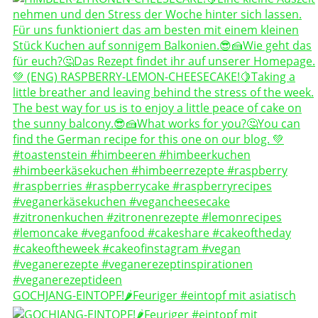
GOCHJANG-EINTOPF!🌶️Feuriger #eintopf mit asiatisch