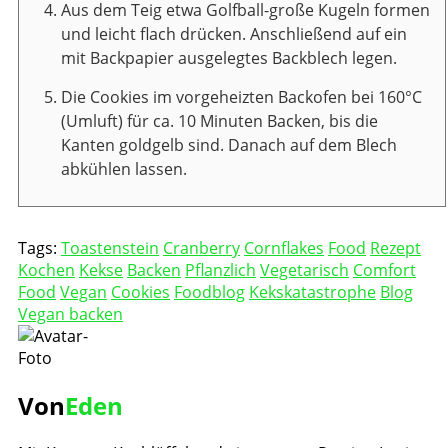
Aus dem Teig etwa Golfball-große Kugeln formen
und leicht flach drücken. Anschließend auf ein
mit Backpapier ausgelegtes Backblech legen.
Die Cookies im vorgeheizten Backofen bei 160°C
(Umluft) für ca. 10 Minuten Backen, bis die
Kanten goldgelb sind. Danach auf dem Blech
abkühlen lassen.
Tags:
Toastenstein
Cranberry
Cornflakes
Food
Rezept
Kochen
Kekse
Backen
Pflanzlich
Vegetarisch
Comfort
Food
Vegan
Cookies
Foodblog
Kekskatastrophe
Blog
Vegan backen
Von
Eden