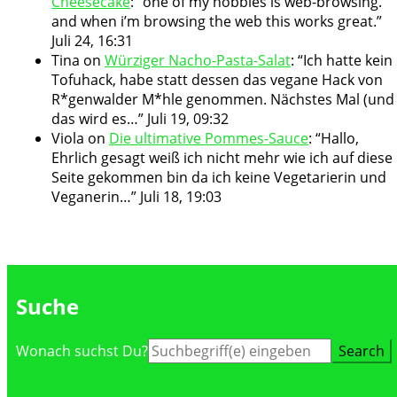
Cheesecake
: “
one of my hobbies is web-browsing.
and when i’m browsing the web this works great.
”
Juli 24, 16:31
Tina
on
Würziger Nacho-Pasta-Salat
: “
Ich hatte kein
Tofuhack, habe statt dessen das vegane Hack von
R*genwalder M*hle genommen. Nächstes Mal (und
das wird es…
”
Juli 19, 09:32
Viola
on
Die ultimative Pommes-Sauce
: “
Hallo,
Ehrlich gesagt weiß ich nicht mehr wie ich auf diese
Seite gekommen bin da ich keine Vegetarierin und
Veganerin…
”
Juli 18, 19:03
Suche
Suche
Wonach suchst Du?
nach: