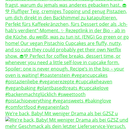
We’re back, Baby! Mit weniger Drama als bei GZSZ u