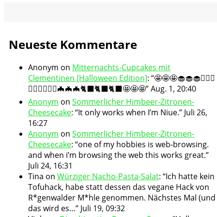
Neueste Kommentare
Anonym
on
Mitternachts-Cupcakes mit
Clementinen [Halloween Edition]
: “
🤩🤩🤩🧁🧁🧁🧛🏻‍♀️
🧛🏻‍♀️🧛🏻‍♀️🦇🦇🦇🐈‍⬛🐈‍⬛🐈‍⬛🤩🤩🤩
”
Aug. 1, 20:40
Anonym
on
Sommerlicher Himbeer-Zitronen-
Cheesecake
: “
It only works when I’m Niue.
”
Juli 26,
16:27
Anonym
on
Sommerlicher Himbeer-Zitronen-
Cheesecake
: “
one of my hobbies is web-browsing.
and when i’m browsing the web this works great.
”
Juli 24, 16:31
Tina
on
Würziger Nacho-Pasta-Salat
: “
Ich hatte kein
Tofuhack, habe statt dessen das vegane Hack von
R*genwalder M*hle genommen. Nächstes Mal (und
das wird es…
”
Juli 19, 09:32