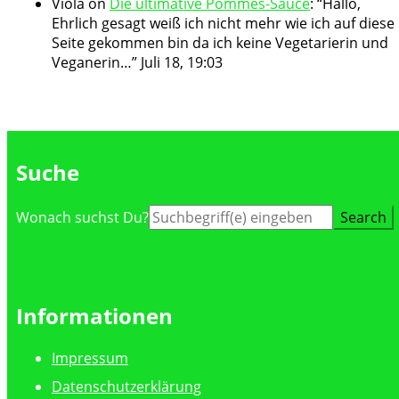
Viola
on
Die ultimative Pommes-Sauce
: “
Hallo,
Ehrlich gesagt weiß ich nicht mehr wie ich auf diese
Seite gekommen bin da ich keine Vegetarierin und
Veganerin…
”
Juli 18, 19:03
Suche
Suche
Wonach suchst Du?
nach:
Informationen
Impressum
Datenschutzerklärung