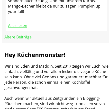
sondern auch freudig. Und mit unserem Kürbis-
Mango-Becher bleibt da nur zu sagen: Pumpkin up
your fall!
Alles lesen
Beitragsnavigation
Ältere Beiträge
Hey Küchenmonster!
Wir sind Eden und Maddin. Seit 2017 zeigen wir Euch, wie
einfach, vielfältig und vor allem lecker die vegane Küche
sein kann. Ohne viel Gedöns und garantiert machbar für
jede Person, die schon einmal einen Kochlöffel
geschwungen hat.
Auch wenn wir aktuell aus Zeitgründen ein Blogging-
Päuschen machen, sind wir nicht weg - und allen voran
sind unsere über 500 Rezepte weiterhin am Start!