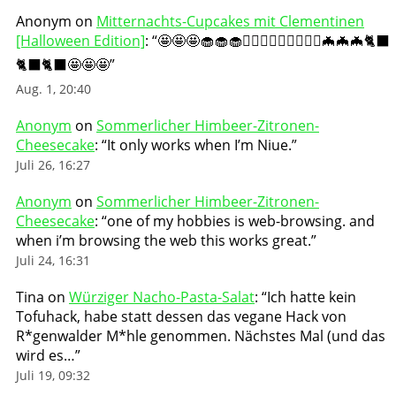
Anonym
on
Mitternachts-Cupcakes mit Clementinen
[Halloween Edition]
: “
🤩🤩🤩🧁🧁🧁🧛🏻‍♀️🧛🏻‍♀️🧛🏻‍♀️🦇🦇🦇🐈‍⬛
🐈‍⬛🐈‍⬛🤩🤩🤩
”
Aug. 1, 20:40
Anonym
on
Sommerlicher Himbeer-Zitronen-
Cheesecake
: “
It only works when I’m Niue.
”
Juli 26, 16:27
Anonym
on
Sommerlicher Himbeer-Zitronen-
Cheesecake
: “
one of my hobbies is web-browsing. and
when i’m browsing the web this works great.
”
Juli 24, 16:31
Tina
on
Würziger Nacho-Pasta-Salat
: “
Ich hatte kein
Tofuhack, habe statt dessen das vegane Hack von
R*genwalder M*hle genommen. Nächstes Mal (und das
wird es…
”
Juli 19, 09:32