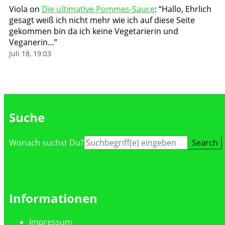
Viola
on
Die ultimative Pommes-Sauce
: “
Hallo, Ehrlich
gesagt weiß ich nicht mehr wie ich auf diese Seite
gekommen bin da ich keine Vegetarierin und
Veganerin…
”
Juli 18, 19:03
Suche
Suche
Wonach suchst Du?
nach:
Informationen
Impressum