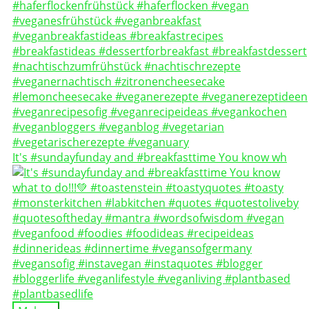
It's #sundayfunday and #breakfasttime You know wh