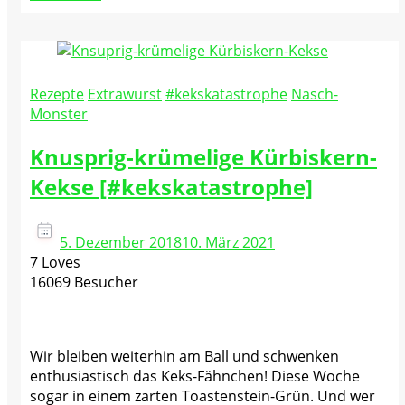
Rezepte
Extrawurst
#kekskatastrophe
Nasch-
Monster
Knusprig-krümelige Kürbiskern-
Kekse [#kekskatastrophe]
5. Dezember 2018
10. März 2021
7 Loves
16069 Besucher
Wir bleiben weiterhin am Ball und schwenken
enthusiastisch das Keks-Fähnchen! Diese Woche
sogar in einem zarten Toastenstein-Grün. Und wer