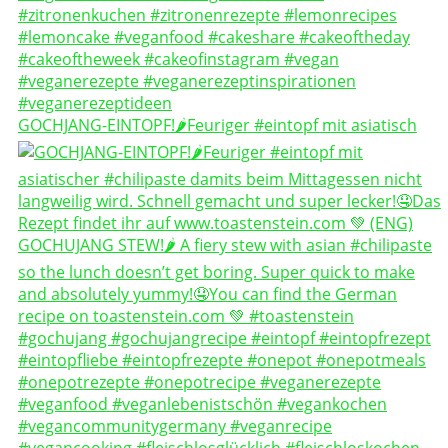
GOCHJANG-EINTOPF!🌶️Feuriger #eintopf mit asiatisch