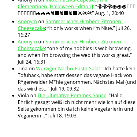
Clementinen [Halloween Edition]
: “
🤩🤩🤩🧁🧁🧁🧛🏻‍♀️
🧛🏻‍♀️🧛🏻‍♀️🦇🦇🦇🐈‍⬛🐈‍⬛🐈‍⬛🤩🤩🤩
”
Aug. 1, 20:40
Anonym
on
Sommerlicher Himbeer-Zitronen-
Cheesecake
: “
It only works when I’m Niue.
”
Juli 26,
16:27
Anonym
on
Sommerlicher Himbeer-Zitronen-
Cheesecake
: “
one of my hobbies is web-browsing.
and when i’m browsing the web this works great.
”
Juli 24, 16:31
Tina
on
Würziger Nacho-Pasta-Salat
: “
Ich hatte kein
Tofuhack, habe statt dessen das vegane Hack von
R*genwalder M*hle genommen. Nächstes Mal (und
das wird es…
”
Juli 19, 09:32
Viola
on
Die ultimative Pommes-Sauce
: “
Hallo,
Ehrlich gesagt weiß ich nicht mehr wie ich auf diese
Seite gekommen bin da ich keine Vegetarierin und
Veganerin…
”
Juli 18, 19:03