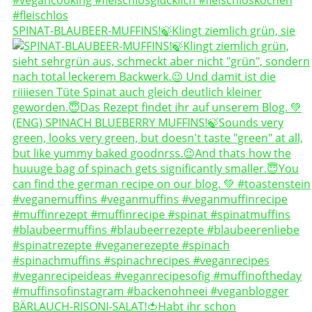
SPINAT-BLAUBEER-MUFFINS!🍃Klingt ziemlich grün, sie
BÄRLAUCH-RISONI-SALAT!🍅Habt ihr schon