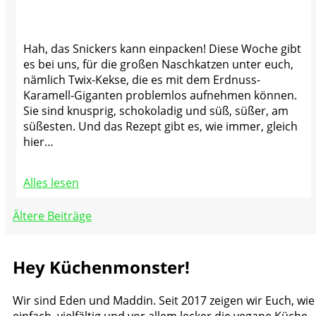
Hah, das Snickers kann einpacken! Diese Woche gibt
es bei uns, für die großen Naschkatzen unter euch,
nämlich Twix-Kekse, die es mit dem Erdnuss-
Karamell-Giganten problemlos aufnehmen können.
Sie sind knusprig, schokoladig und süß, süßer, am
süßesten. Und das Rezept gibt es, wie immer, gleich
hier…
Alles lesen
Beitragsnavigation
Ältere Beiträge
Hey Küchenmonster!
Wir sind Eden und Maddin. Seit 2017 zeigen wir Euch, wie
einfach, vielfältig und vor allem lecker die vegane Küche