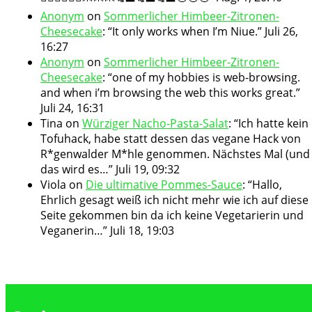
Anonym
on
Sommerlicher Himbeer-Zitronen-
Cheesecake
: “
It only works when I’m Niue.
”
Juli 26,
16:27
Anonym
on
Sommerlicher Himbeer-Zitronen-
Cheesecake
: “
one of my hobbies is web-browsing.
and when i’m browsing the web this works great.
”
Juli 24, 16:31
Tina
on
Würziger Nacho-Pasta-Salat
: “
Ich hatte kein
Tofuhack, habe statt dessen das vegane Hack von
R*genwalder M*hle genommen. Nächstes Mal (und
das wird es…
”
Juli 19, 09:32
Viola
on
Die ultimative Pommes-Sauce
: “
Hallo,
Ehrlich gesagt weiß ich nicht mehr wie ich auf diese
Seite gekommen bin da ich keine Vegetarierin und
Veganerin…
”
Juli 18, 19:03