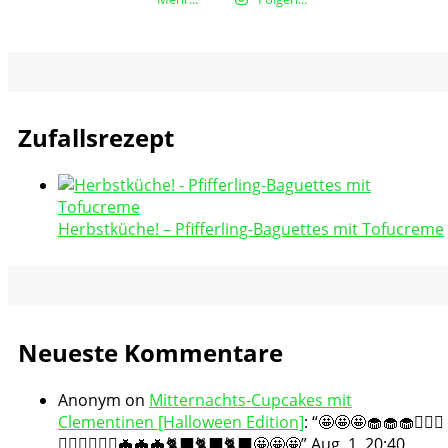
Zufallsrezept
Herbstküche! – Pfifferling-Baguettes mit Tofucreme
Neueste Kommentare
Anonym
on
Mitternachts-Cupcakes mit
Clementinen [Halloween Edition]
: “
🤩🤩🤩🧁🧁🧁🧛🏻‍♀️
🧛🏻‍♀️🧛🏻‍♀️🦇🦇🦇🐈‍⬛🐈‍⬛🐈‍⬛🤩🤩🤩
”
Aug. 1, 20:40