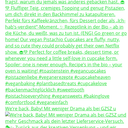
We’re back, Baby! Mit weniger Drama als bei GZSZ u