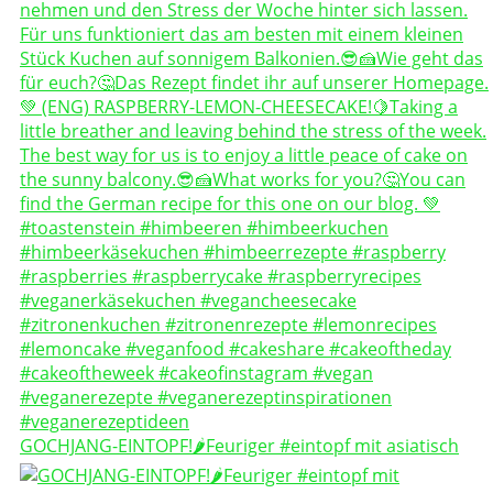
GOCHJANG-EINTOPF!🌶️Feuriger #eintopf mit asiatisch