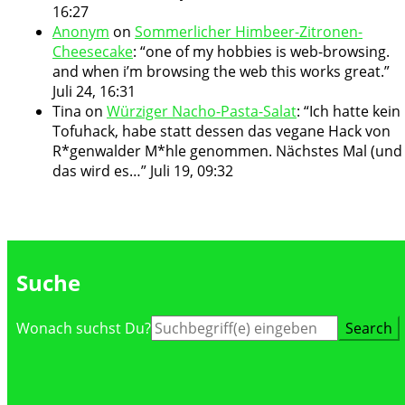
16:27
Anonym
on
Sommerlicher Himbeer-Zitronen-
Cheesecake
: “
one of my hobbies is web-browsing.
and when i’m browsing the web this works great.
”
Juli 24, 16:31
Tina
on
Würziger Nacho-Pasta-Salat
: “
Ich hatte kein
Tofuhack, habe statt dessen das vegane Hack von
R*genwalder M*hle genommen. Nächstes Mal (und
das wird es…
”
Juli 19, 09:32
Suche
Suche
Wonach suchst Du?
nach: