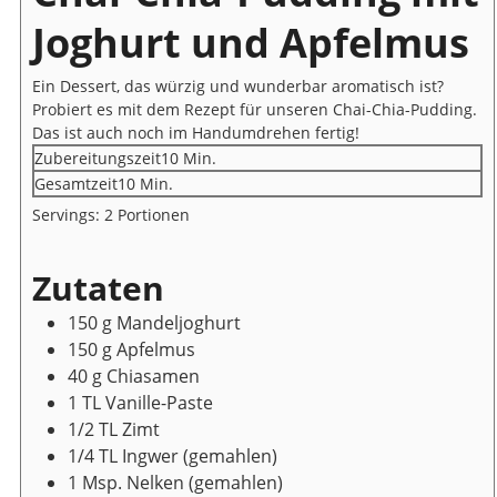
Joghurt und Apfelmus
Ein Dessert, das würzig und wunderbar aromatisch ist?
Probiert es mit dem Rezept für unseren Chai-Chia-Pudding.
Das ist auch noch im Handumdrehen fertig!
Minuten
Zubereitungszeit
10
Min.
Minuten
Gesamtzeit
10
Min.
Servings:
2
Portionen
Zutaten
150
g
Mandeljoghurt
150
g
Apfelmus
40
g
Chiasamen
1
TL
Vanille-Paste
1/2
TL
Zimt
1/4
TL
Ingwer
(gemahlen)
1
Msp.
Nelken
(gemahlen)