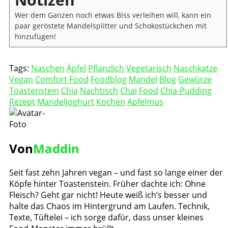
Wer dem Ganzen noch etwas Biss verleihen will, kann ein
paar geröstete Mandelsplitter und Schokostückchen mit
hinzufügen!
Tags:
Naschen
Äpfel
Pflanzlich
Vegetarisch
Naschkatze
Vegan
Comfort Food
Foodblog
Mandel
Blog
Gewürze
Toastenstein
Chia
Nachtisch
Chai
Food
Chia-Pudding
Rezept
Mandeljoghurt
Kochen
Apfelmus
Von
Maddin
Seit fast zehn Jahren vegan – und fast so lange einer der
Köpfe hinter Toastenstein. Früher dachte ich: Ohne
Fleisch? Geht gar nicht! Heute weiß ich’s besser und
halte das Chaos im Hintergrund am Laufen. Technik,
Texte, Tüftelei – ich sorge dafür, dass unser kleines