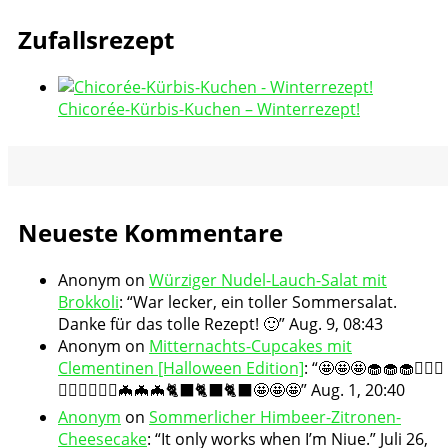
Zufallsrezept
Chicorée-Kürbis-Kuchen – Winterrezept!
Neueste Kommentare
Anonym
on
Würziger Nudel-Lauch-Salat mit
Brokkoli
: “
War lecker, ein toller Sommersalat.
Danke für das tolle Rezept! 🙂
”
Aug. 9, 08:43
Anonym
on
Mitternachts-Cupcakes mit
Clementinen [Halloween Edition]
: “
🤩🤩🤩🧁🧁🧁🧛🏻‍♀️
🧛🏻‍♀️🧛🏻‍♀️🦇🦇🦇🐈‍⬛🐈‍⬛🐈‍⬛🤩🤩🤩
”
Aug. 1, 20:40
Anonym
on
Sommerlicher Himbeer-Zitronen-
Cheesecake
: “
It only works when I’m Niue.
”
Juli 26,