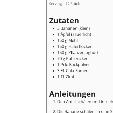
Servings:
12
Stück
Zutaten
3
Bananen
(klein)
1
Äpfel
(säuerlich)
150
g
Mehl
150
g
Haferflocken
150
g
Pflanzenjoghurt
70
g
Rohrzucker
1
Pck.
Backpulver
3
EL
Chia-Samen
1
TL
Zimt
Anleitungen
Den Apfel schälen und in klei
Die Banane schälen, in eine 