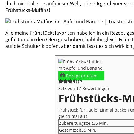
doch nicht alleine auf dieser Welt, oder? Irgendeiner v
Frühstücks-Muffins!
Alle meine Frühstücksfavoriten habe ich in ein Rezept ge
gefüllt und in den Ofen geschoben, habt ihr gleich Frühs
auf die Schulter klopfen, aber damit lässt es sich wirkl
Rezept drucken
3.48
von
17
Bewertungen
Frühstücks-Mu
Frühstück für Faule! Einmal backen u
gleich mal aus…
Minuten
Zubereitungszeit
35
Min.
Minuten
Gesamtzeit
35
Min.