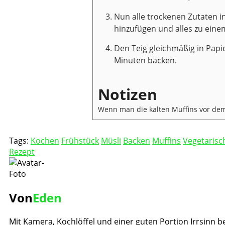
Nun alle trockenen Zutaten 
hinzufügen und alles zu eine
Den Teig gleichmäßig in Papie
Minuten backen.
Notizen
Wenn man die kalten Muffins vor de
Tags:
Kochen
Frühstück
Müsli
Backen
Muffins
Vegetarisc
Rezept
Von
Eden
Mit Kamera, Kochlöffel und einer guten Portion Irrsinn be