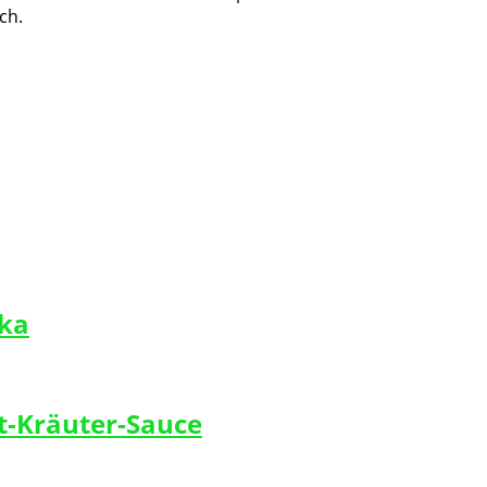
ch.
ika
t-Kräuter-Sauce