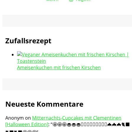
Zufallsrezept
Ameisenkuchen mit frischen Kirschen
Neueste Kommentare
Anonym
on
Mitternachts-Cupcakes mit Clementinen
[Halloween Edition]
: “
🤩🤩🤩🧁🧁🧁🧛🏻‍♀️🧛🏻‍♀️🧛🏻‍♀️🦇🦇🦇🐈‍⬛