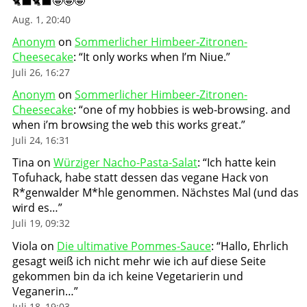
🐈‍⬛🐈‍⬛🤩🤩🤩
”
Aug. 1, 20:40
Anonym
on
Sommerlicher Himbeer-Zitronen-
Cheesecake
: “
It only works when I’m Niue.
”
Juli 26, 16:27
Anonym
on
Sommerlicher Himbeer-Zitronen-
Cheesecake
: “
one of my hobbies is web-browsing. and
when i’m browsing the web this works great.
”
Juli 24, 16:31
Tina
on
Würziger Nacho-Pasta-Salat
: “
Ich hatte kein
Tofuhack, habe statt dessen das vegane Hack von
R*genwalder M*hle genommen. Nächstes Mal (und das
wird es…
”
Juli 19, 09:32
Viola
on
Die ultimative Pommes-Sauce
: “
Hallo, Ehrlich
gesagt weiß ich nicht mehr wie ich auf diese Seite
gekommen bin da ich keine Vegetarierin und
Veganerin…
”
Juli 18, 19:03