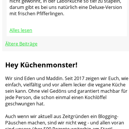
nicht gewohnt, in der Laborküche so tief zu stapeln,
darum gibt es bei uns natürlich eine Deluxe-Version
mit frischen Pfifferlingen.
Alles lesen
Beitragsnavigation
Ältere Beiträge
Hey Küchenmonster!
Wir sind Eden und Maddin. Seit 2017 zeigen wir Euch, wie
einfach, vielfältig und vor allem lecker die vegane Küche
sein kann. Ohne viel Gedöns und garantiert machbar für
jede Person, die schon einmal einen Kochlöffel
geschwungen hat.
Auch wenn wir aktuell aus Zeitgründen ein Blogging-
Päuschen machen, sind wir nicht weg - und allen voran
sind unsere über 500 Rezepte weiterhin am Start!