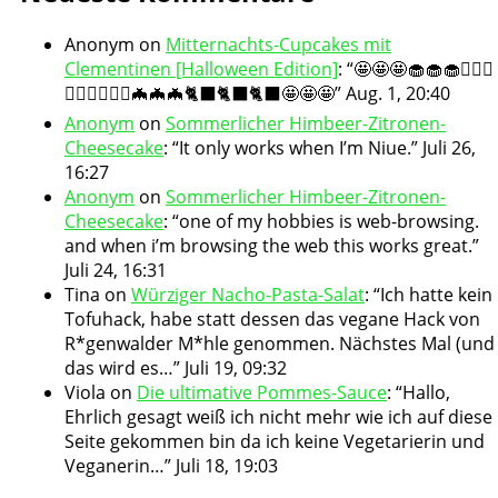
Anonym
on
Mitternachts-Cupcakes mit
Clementinen [Halloween Edition]
: “
🤩🤩🤩🧁🧁🧁🧛🏻‍♀️
🧛🏻‍♀️🧛🏻‍♀️🦇🦇🦇🐈‍⬛🐈‍⬛🐈‍⬛🤩🤩🤩
”
Aug. 1, 20:40
Anonym
on
Sommerlicher Himbeer-Zitronen-
Cheesecake
: “
It only works when I’m Niue.
”
Juli 26,
16:27
Anonym
on
Sommerlicher Himbeer-Zitronen-
Cheesecake
: “
one of my hobbies is web-browsing.
and when i’m browsing the web this works great.
”
Juli 24, 16:31
Tina
on
Würziger Nacho-Pasta-Salat
: “
Ich hatte kein
Tofuhack, habe statt dessen das vegane Hack von
R*genwalder M*hle genommen. Nächstes Mal (und
das wird es…
”
Juli 19, 09:32
Viola
on
Die ultimative Pommes-Sauce
: “
Hallo,
Ehrlich gesagt weiß ich nicht mehr wie ich auf diese
Seite gekommen bin da ich keine Vegetarierin und
Veganerin…
”
Juli 18, 19:03