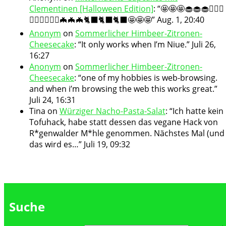
Clementinen [Halloween Edition]
: “
🤩🤩🤩🧁🧁🧁🧛🏻‍♀️
🧛🏻‍♀️🧛🏻‍♀️🦇🦇🦇🐈‍⬛🐈‍⬛🐈‍⬛🤩🤩🤩
”
Aug. 1, 20:40
Anonym
on
Sommerlicher Himbeer-Zitronen-
Cheesecake
: “
It only works when I’m Niue.
”
Juli 26,
16:27
Anonym
on
Sommerlicher Himbeer-Zitronen-
Cheesecake
: “
one of my hobbies is web-browsing.
and when i’m browsing the web this works great.
”
Juli 24, 16:31
Tina
on
Würziger Nacho-Pasta-Salat
: “
Ich hatte kein
Tofuhack, habe statt dessen das vegane Hack von
R*genwalder M*hle genommen. Nächstes Mal (und
das wird es…
”
Juli 19, 09:32
Suche