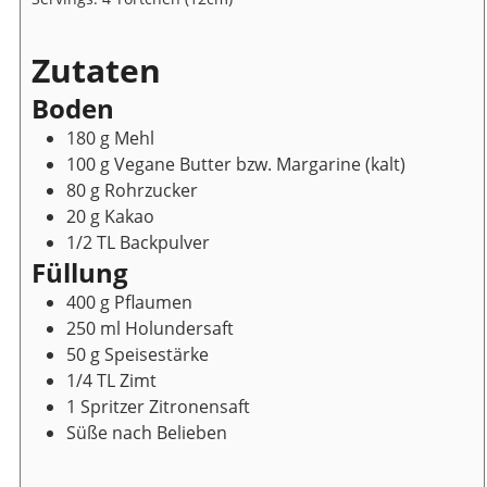
Zutaten
Boden
180
g
Mehl
100
g
Vegane Butter bzw. Margarine
(kalt)
80
g
Rohrzucker
20
g
Kakao
1/2
TL
Backpulver
Füllung
400
g
Pflaumen
250
ml
Holundersaft
50
g
Speisestärke
1/4
TL
Zimt
1
Spritzer
Zitronensaft
Süße nach Belieben