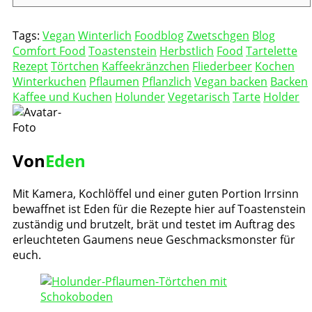
Tags:
Vegan
Winterlich
Foodblog
Zwetschgen
Blog
Comfort Food
Toastenstein
Herbstlich
Food
Tartelette
Rezept
Törtchen
Kaffeekränzchen
Fliederbeer
Kochen
Winterkuchen
Pflaumen
Pflanzlich
Vegan backen
Backen
Kaffee und Kuchen
Holunder
Vegetarisch
Tarte
Holder
Von
Eden
Mit Kamera, Kochlöffel und einer guten Portion Irrsinn
bewaffnet ist Eden für die Rezepte hier auf Toastenstein
zuständig und brutzelt, brät und testet im Auftrag des
erleuchteten Gaumens neue Geschmacksmonster für
euch.
Post
Navigation