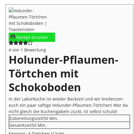
Rezept drucken
4
von 1 Bewertung
Holunder-Pflaumen-
Törtchen mit
Schokoboden
In der Laborküche ist wieder Backzeit und wir kredenzen
euch ein paar saftige Holunder-Pflaumen-Törtchen! Wer da
nicht gleich die Kuchengabeln zückt, ist selbst schuld!
Minuten
Zubereitungszeit
50
Min.
Minuten
Gesamtzeit
50
Min.
Servings:
4
Törtchen (12cm)