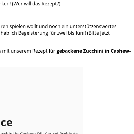
urken! (Wer will das Rezept?)
storen spielen wollt und noch ein unterstützenswertes
b ich Begeisterung für zwei bis fünf! (Bitte jetzt
en mit unserem Rezept für
gebackene Zucchini in Cashew-
uce
chini in Cashew-Dill-Sauce! Probiert’s