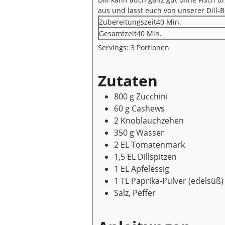
aus und lasst euch von unserer Dill-
Minuten
Zubereitungszeit
40
Min.
Minuten
Gesamtzeit
40
Min.
Servings:
3
Portionen
Zutaten
800
g
Zucchini
60
g
Cashews
2
Knoblauchzehen
350
g
Wasser
2
EL
Tomatenmark
1,5
EL
Dillspitzen
1
EL
Apfelessig
1
TL
Paprika-Pulver
(edelsüß)
Salz, Peffer