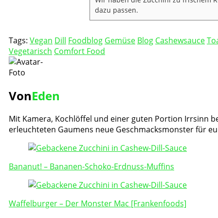
dazu passen.
Tags:
Vegan
Dill
Foodblog
Gemüse
Blog
Cashewsauce
To
Vegetarisch
Comfort Food
Von
Eden
Mit Kamera, Kochlöffel und einer guten Portion Irrsinn be
erleuchteten Gaumens neue Geschmacksmonster für eu
Post
Navigation
Bananut! – Bananen-Schoko-Erdnuss-Muffins
Waffelburger – Der Monster Mac [Frankenfoods]