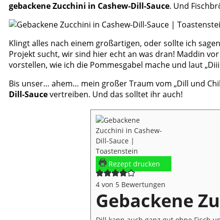
gebackene Zucchini in Cashew-Dill-Sauce
. Und Fischbrö
Klingt alles nach einem großartigen, oder sollte ich sagen
Projekt sucht, wir sind hier echt an was dran! Maddin vor 
vorstellen, wie ich die Pommesgabel mache und laut „Diiiiil
Bis unser… ahem… mein großer Traum vom „Dill und Chill“
Dill-Sauce
vertreiben. Und das solltet ihr auch!
Rezept drucken
4
von
5
Bewertungen
Gebackene Zuc
Dill kann auch ganz gut ohne Fisch u