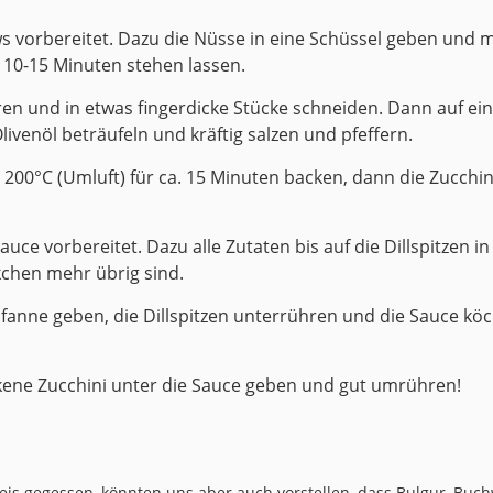
ws vorbereitet. Dazu die Nüsse in eine Schüssel geben und
 10-15 Minuten stehen lassen.
ren und in etwas fingerdicke Stücke schneiden. Dann auf ei
ivenöl beträufeln und kräftig salzen und pfeffern.
 200°C (Umluft) für ca. 15 Minuten backen, dann die Zucch
auce vorbereitet. Dazu alle Zutaten bis auf die Dillspitzen i
kchen mehr übrig sind.
Pfanne geben, die Dillspitzen unterrühren und die Sauce köch
kene Zucchini unter die Sauce geben und gut umrühren!
eis gegessen, könnten uns aber auch vorstellen, dass Bulgur, Buch