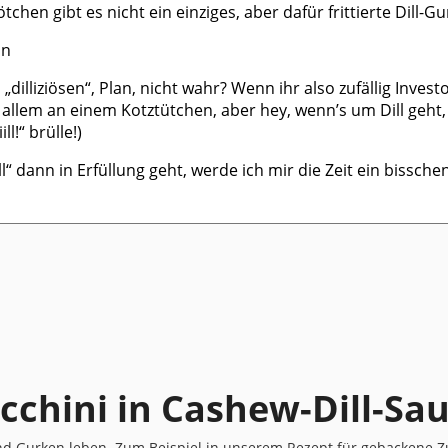
tchen gibt es nicht ein einziges, aber dafür frittierte Dill-G
 „dilliziösen“, Plan, nicht wahr? Wenn ihr also zufällig Inve
allem an einem Kotztütchen, aber hey, wenn’s um Dill geht, ha
l!“ brülle!)
 dann in Erfüllung geht, werde ich mir die Zeit ein bissch
chini in Cashew-Dill-Sa
nd Gurken leben. Zum Beispiel in unserem Rezept für gebackene Zuc