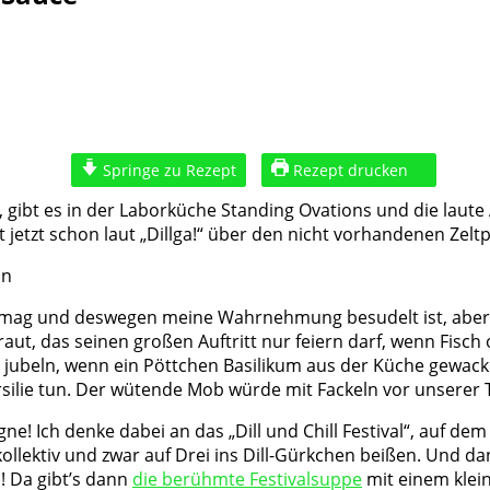
Springe zu Rezept
Rezept drucken
, gibt es in der Laborküche Standing Ovations und die laut
t jetzt schon laut „Dillga!“ über den nicht vorhandenen Zelt
ll mag und deswegen meine Wahrnehmung besudelt ist, aber ic
ut, das seinen großen Auftritt nur feiern darf, wenn Fisch
lle jubeln, wenn ein Pöttchen Basilikum aus der Küche gewack
tersilie tun. Der wütende Mob würde mit Fackeln vor unserer 
e! Ich denke dabei an das „Dill und Chill Festival“, auf dem
ollektiv und zwar auf Drei ins Dill-Gürkchen beißen. Und da
! Da gibt’s dann
die berühmte Festivalsuppe
mit einem klei