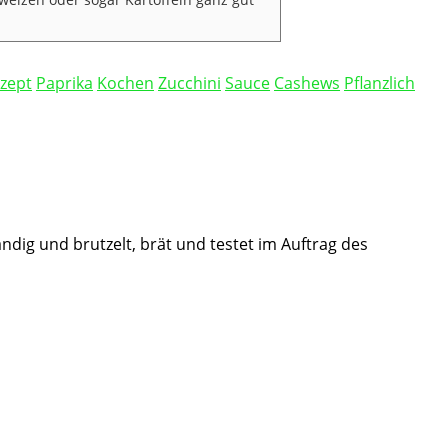
zept
Paprika
Kochen
Zucchini
Sauce
Cashews
Pflanzlich
ändig und brutzelt, brät und testet im Auftrag des