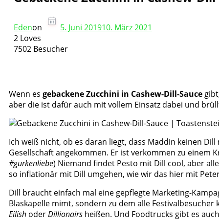
Eden
on
5. Juni 2019
10. März 2021
2 Loves
7502 Besucher
Wenn es
gebackene Zucchini in Cashew-Dill-Sauce
gibt
aber die ist dafür auch mit vollem Einsatz dabei und brüll
Ich weiß nicht, ob es daran liegt, dass Maddin keinen Di
Gesellschaft angekommen. Er ist verkommen zu einem Kra
#gurkenliebe
) Niemand findet Pesto mit Dill cool, aber a
so inflationär mit Dill umgehen, wie wir das hier mit Pe
Dill braucht einfach mal eine gepflegte Marketing-Kampagn
Blaskapelle mimt, sondern zu dem alle Festivalbesucher k
Eilish
oder
Dillionairs
heißen. Und Foodtrucks gibt es auch