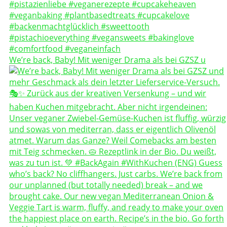
We’re back, Baby! Mit weniger Drama als bei GZSZ u