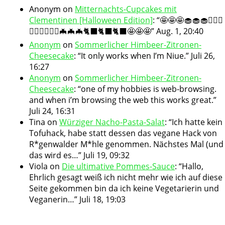
Anonym
on
Mitternachts-Cupcakes mit
Clementinen [Halloween Edition]
: “
🤩🤩🤩🧁🧁🧁🧛🏻‍♀️
🧛🏻‍♀️🧛🏻‍♀️🦇🦇🦇🐈‍⬛🐈‍⬛🐈‍⬛🤩🤩🤩
”
Aug. 1, 20:40
Anonym
on
Sommerlicher Himbeer-Zitronen-
Cheesecake
: “
It only works when I’m Niue.
”
Juli 26,
16:27
Anonym
on
Sommerlicher Himbeer-Zitronen-
Cheesecake
: “
one of my hobbies is web-browsing.
and when i’m browsing the web this works great.
”
Juli 24, 16:31
Tina
on
Würziger Nacho-Pasta-Salat
: “
Ich hatte kein
Tofuhack, habe statt dessen das vegane Hack von
R*genwalder M*hle genommen. Nächstes Mal (und
das wird es…
”
Juli 19, 09:32
Viola
on
Die ultimative Pommes-Sauce
: “
Hallo,
Ehrlich gesagt weiß ich nicht mehr wie ich auf diese
Seite gekommen bin da ich keine Vegetarierin und
Veganerin…
”
Juli 18, 19:03