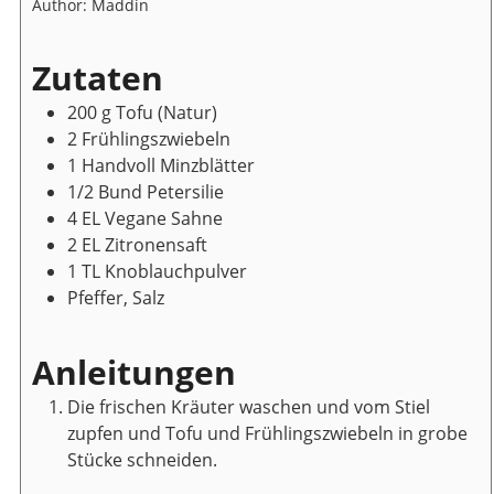
Author:
Maddin
Zutaten
200
g
Tofu
(Natur)
2
Frühlingszwiebeln
1
Handvoll
Minzblätter
1/2
Bund
Petersilie
4
EL
Vegane Sahne
2
EL
Zitronensaft
1
TL
Knoblauchpulver
Pfeffer, Salz
Anleitungen
Die frischen Kräuter waschen und vom Stiel
zupfen und Tofu und Frühlingszwiebeln in grobe
Stücke schneiden.