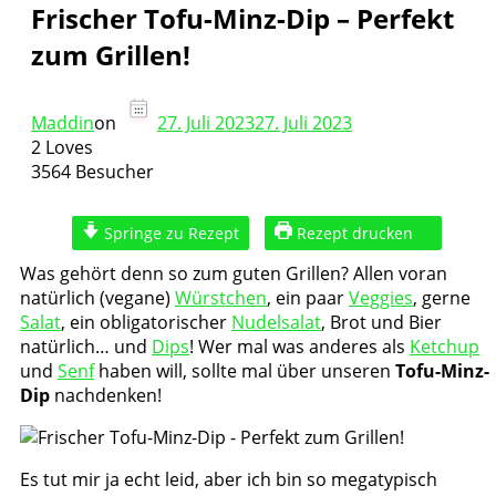
Frischer Tofu-Minz-Dip – Perfekt
zum Grillen!
Maddin
on
27. Juli 2023
27. Juli 2023
2 Loves
3564 Besucher
Springe zu Rezept
Rezept drucken
Was gehört denn so zum guten Grillen? Allen voran
natürlich (vegane)
Würstchen
, ein paar
Veggies
, gerne
Salat
, ein obligatorischer
Nudelsalat
, Brot und Bier
natürlich… und
Dips
! Wer mal was anderes als
Ketchup
und
Senf
haben will, sollte mal über unseren
Tofu-Minz-
Dip
nachdenken!
Es tut mir ja echt leid, aber ich bin so megatypisch