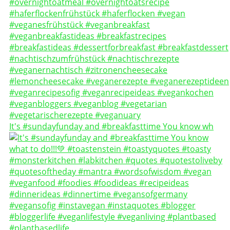
It's #sundayfunday and #breakfasttime You know wh