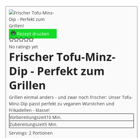
Rezept drucken
No ratings yet
Frischer Tofu-Minz-
Dip - Perfekt zum
Grillen
Grillen einmal anders - und zwar noch frischer: Unser Tofu-
Minz-Dip passt perfekt zu veganen Würstchen und
Frikadellen - klasse!
Minuten
Vorbereitungszeit
10
Min.
Minuten
Zubereitungszeit
5
Min.
Servings:
2
Portionen