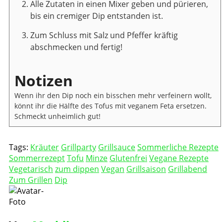
Alle Zutaten in einen Mixer geben und pürieren,
bis ein cremiger Dip entstanden ist.
Zum Schluss mit Salz und Pfeffer kräftig
abschmecken und fertig!
Notizen
Wenn ihr den Dip noch ein bisschen mehr verfeinern wollt,
könnt ihr die Hälfte des Tofus mit veganem Feta ersetzen.
Schmeckt unheimlich gut!
Tags:
Kräuter
Grillparty
Grillsauce
Sommerliche Rezepte
Sommerrezept
Tofu
Minze
Glutenfrei
Vegane Rezepte
Vegetarisch
zum dippen
Vegan
Grillsaison
Grillabend
Zum Grillen
Dip