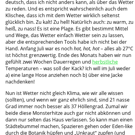
deutsch, dass ich nicht anders kann, als über das Wetter
zu reden. Und es entspricht wahrscheinlich auch dem
Klischee, dass ich mit dem Wetter wirklich seltenst
glücklich bin. Zu kalt! Zu hell! Natürlich auch: zu warm, zu
heiß, zu nass! Es ist eine Plage. Es gibt bestimmt Mittel
und Wege, das Wetter einfach Wetter sein zu lassen,
aber die entsprechenden Tools habe ich nicht bei der
Hand. Anfang Juli war es noch
hot, hot, hot
– alles ab 27°C
ist höchst grenzwertig. Ende des Monats haben wir nun
gefühlt zwei Wochen Dauerregen und
herbstliche
Temperaturen – was soll der Kack? Ich will im Juli weder
a) eine lange Hose anziehen noch b) über eine Jacke
nachdenken!
Nun ist Wetter nicht gleich Klima, wie wir alle wissen
(sollten), und wenn wir ganz ehrlich sind, sind 21 nasse
Grad immer noch besser als 37 Höllengrad. Zumal wir
beide diese Monsterhitze auch gar nicht abkönnen und
dann nur selten das Haus verlassen. So kann man einen
Städtebummel machen, Spazieren gehen oder Eden-like
durch die Botanik hüpfen und „Unkraut“ zupfen (und