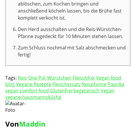
ablöschen, zum Kochen bringen und
anschließend köcheln lassen, bis die Brühe fast
komplett verkocht ist.
Den Herd ausschalten und die Reis-Würstchen-
Pfanne zugedeckt für 10 Minuten stehen lassen.
Zum Schluss nochmal mit Salz abschmecken und
fertig!
Tags:
Reis
One Pot
Würstchen
Fleischfrei
Vegan food
blog
Vegane Rezepte
Fleischersatz
Reispfanne
Paprika
vegan comfort food
Glutenfrei
begetarisch
Vegan
vegane hausmannsküche
Von
Maddin