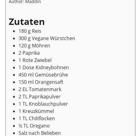
Author:
Maddin
Zutaten
180
g
Reis
300
g
Vegane Würstchen
120
g
Möhren
2
Paprika
1
Rote Zwiebel
1
Dose
Kidneybohnen
450
ml
Gemüsebrühe
150
ml
Orangensaft
2
EL
Tomatenmark
2
TL
Paprikapulver
1
TL
Knoblauchpulver
1
Kreuzkümmel
1
TL
Chiliflocken
½
TL
Oregano
Salz nach Belieben