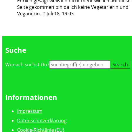
Ehrlich gesagt weiß ich nicht mehr wie ich auf diese
Seite gekommen bin da ich keine Vegetarierin und
Veganerin…
”
Juli 18, 19:03
Suche
Suche
Wonach suchst Du?
nach:
Informationen
Impressum
Datenschutzerklärung
Cookie-Richtlinie (EU)