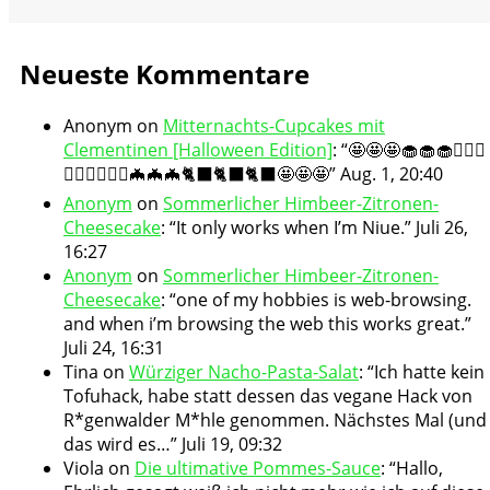
Neueste Kommentare
Anonym
on
Mitternachts-Cupcakes mit
Clementinen [Halloween Edition]
: “
🤩🤩🤩🧁🧁🧁🧛🏻‍♀️
🧛🏻‍♀️🧛🏻‍♀️🦇🦇🦇🐈‍⬛🐈‍⬛🐈‍⬛🤩🤩🤩
”
Aug. 1, 20:40
Anonym
on
Sommerlicher Himbeer-Zitronen-
Cheesecake
: “
It only works when I’m Niue.
”
Juli 26,
16:27
Anonym
on
Sommerlicher Himbeer-Zitronen-
Cheesecake
: “
one of my hobbies is web-browsing.
and when i’m browsing the web this works great.
”
Juli 24, 16:31
Tina
on
Würziger Nacho-Pasta-Salat
: “
Ich hatte kein
Tofuhack, habe statt dessen das vegane Hack von
R*genwalder M*hle genommen. Nächstes Mal (und
das wird es…
”
Juli 19, 09:32
Viola
on
Die ultimative Pommes-Sauce
: “
Hallo,