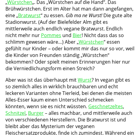
„
Würstchen
„. Das „Würstchen auf die Hand“. Das
Brühwürstchen. Erst im Alter hat man dann angefangen,
eine „
Bratwurst
“ zu essen.
Gib ma ne Wurst!
Die gute alte
Stadionwurst. (Auf der Bielefelder Alm gibt es
mittlerweile auch endlich vegane Bratwurst. Endlich
nicht mehr nur
Pommes
und
Bier
! Nicht dass das so
schlimm gewesen wäre…) Aber „
Würstchen
“ essen
gefühlt nur Kinder – oder kommt mir das nur so vor, weil
die Kinder von Freunden ständig „Würstchen“
bekommen? Oder spielt meinen Erinnerungen hier nur
die Verniedlichungsform einen Streich?
Aber was ist das überhaupt mit
Wurst
? In vegan gibt es
so ziemlich alles in wirklich brauchbaren und echt
leckeren Varianten ohne Tierleid, bei denen die meisten
Alles-Esser kaum einen Unterschied schmecken
könnten, wenn sie es nicht wüssten.
Geschnetzeltes
,
Schnitzel
,
Burger
– alles machbar, und mittlerweile auch
von verschiedenen Herstellern. Die Bratwurst ist und
bleibt aber das Mysterium der veganen
Fleischersatzprodukte, finde ich zumindest. Während ein