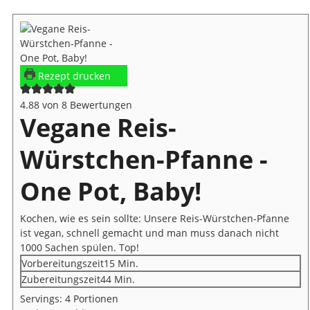
Rezept drucken
4.88
von
8
Bewertungen
Vegane Reis-
Würstchen-Pfanne -
One Pot, Baby!
Kochen, wie es sein sollte: Unsere Reis-Würstchen-Pfanne
ist vegan, schnell gemacht und man muss danach nicht
1000 Sachen spülen. Top!
Minuten
Vorbereitungszeit
15
Min.
Minuten
Zubereitungszeit
44
Min.
Servings:
4
Portionen