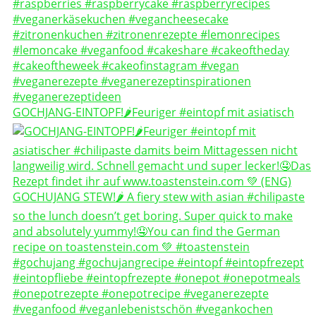
GOCHJANG-EINTOPF!🌶️Feuriger #eintopf mit asiatisch