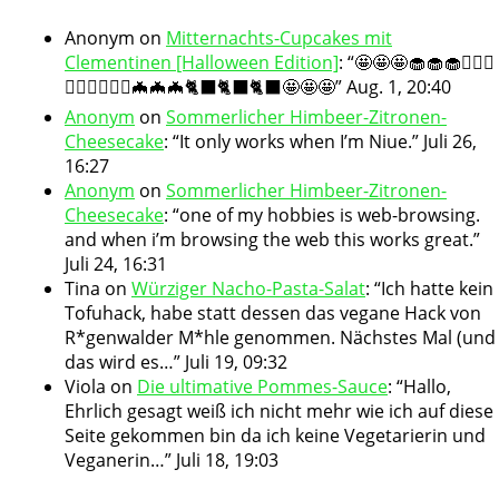
Anonym
on
Mitternachts-Cupcakes mit
Clementinen [Halloween Edition]
: “
🤩🤩🤩🧁🧁🧁🧛🏻‍♀️
🧛🏻‍♀️🧛🏻‍♀️🦇🦇🦇🐈‍⬛🐈‍⬛🐈‍⬛🤩🤩🤩
”
Aug. 1, 20:40
Anonym
on
Sommerlicher Himbeer-Zitronen-
Cheesecake
: “
It only works when I’m Niue.
”
Juli 26,
16:27
Anonym
on
Sommerlicher Himbeer-Zitronen-
Cheesecake
: “
one of my hobbies is web-browsing.
and when i’m browsing the web this works great.
”
Juli 24, 16:31
Tina
on
Würziger Nacho-Pasta-Salat
: “
Ich hatte kein
Tofuhack, habe statt dessen das vegane Hack von
R*genwalder M*hle genommen. Nächstes Mal (und
das wird es…
”
Juli 19, 09:32
Viola
on
Die ultimative Pommes-Sauce
: “
Hallo,
Ehrlich gesagt weiß ich nicht mehr wie ich auf diese
Seite gekommen bin da ich keine Vegetarierin und
Veganerin…
”
Juli 18, 19:03