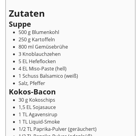
Zutaten
Suppe
500
g
Blumenkohl
250
g
Kartoffeln
800
ml
Gemüsebrühe
3
Knoblauchzehen
5
EL
Hefeflocken
4
EL
Miso-Paste
(hell)
1
Schuss
Balsamico
(weiß)
Salz, Pfeffer
Kokos-Bacon
30
g
Kokoschips
1,5
EL
Sojasauce
1
TL
Agavensirup
1
TL
Liquid-Smoke
1/2
TL
Paprika-Pulver
(geräuchert)