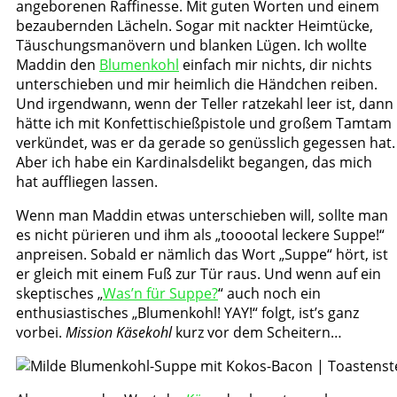
angeborenen Raffinesse. Mit guten Worten und einem
bezaubernden Lächeln. Sogar mit nackter Heimtücke,
Täuschungsmanövern und blanken Lügen. Ich wollte
Maddin den
Blumenkohl
einfach mir nichts, dir nichts
unterschieben und mir heimlich die Händchen reiben.
Und irgendwann, wenn der Teller ratzekahl leer ist, dann
hätte ich mit Konfettischießpistole und großem Tamtam
verkündet, was er da gerade so genüsslich gegessen hat.
Aber ich habe ein Kardinalsdelikt begangen, das mich
hat auffliegen lassen.
Wenn man Maddin etwas unterschieben will, sollte man
es nicht pürieren und ihm als „tooootal leckere Suppe!“
anpreisen. Sobald er nämlich das Wort „Suppe“ hört, ist
er gleich mit einem Fuß zur Tür raus. Und wenn auf ein
skeptisches „
Was’n für Suppe?
“ auch noch ein
enthusiastisches „Blumenkohl! YAY!“ folgt, ist’s ganz
vorbei.
Mission Käsekohl
kurz vor dem Scheitern…