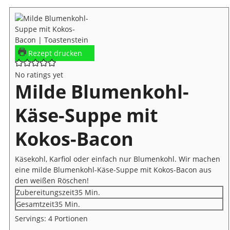
Rezept drucken
No ratings yet
Milde Blumenkohl-
Käse-Suppe mit
Kokos-Bacon
Käsekohl, Karfiol oder einfach nur Blumenkohl. Wir machen
eine milde Blumenkohl-Käse-Suppe mit Kokos-Bacon aus
den weißen Röschen!
Minuten
Zubereitungszeit
35
Min.
Minuten
Gesamtzeit
35
Min.
Servings:
4
Portionen