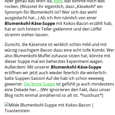
Aber genau das Wort da,
Käse
, das konnte noch was
rocken. (Wusstet ihr eigentlich, dass „Käsekohl“ ein
Synonym für Blumenkohl ist? Wer sich das wohl
ausgedacht hat…) Als ich ihm nämlich von einer
Blumenkohl-Käse-Suppe
mit Kokos-Bacon erzählt hab,
hat er sich hintern Teller geklemmt und den Löffel
stramm stehen lassen.
Zurecht, die Käsenote ist wirklich schön mild und mit
würzig-rauchigem Bacon dazu eine echt tolle Kombi. Wer
also Blumenkohl-Muffel zuhause sitzen hat, könnte mit
dieser Suppe mal ein beherztes Experiment wagen.
Außerdem: Mit unserer
Blumenkohl-Käse-Suppe
eröffnen wir jetzt auch wieder feierlich die winterlich-
kalte Suppen-Saison! Auf die hab ich schon eeeewig
gewartet.
Die letzte Suppe
ist gefühlt ja auch mindestens
eine Dekade her… (Wir ignorieren den Fakt, dass unser
Blog nicht einmal annähernd so alt ist. *husthust*)