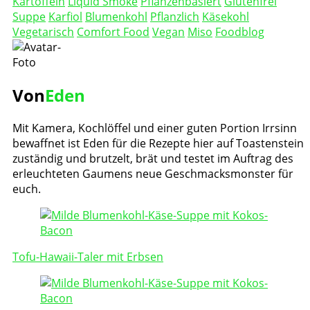
Kartoffeln
Liquid Smoke
Pflanzenbasiert
Glutenfrei
Suppe
Karfiol
Blumenkohl
Pflanzlich
Käsekohl
Vegetarisch
Comfort Food
Vegan
Miso
Foodblog
Von
Eden
Mit Kamera, Kochlöffel und einer guten Portion Irrsinn
bewaffnet ist Eden für die Rezepte hier auf Toastenstein
zuständig und brutzelt, brät und testet im Auftrag des
erleuchteten Gaumens neue Geschmacksmonster für
euch.
Post
Navigation
Tofu-Hawaii-Taler mit Erbsen