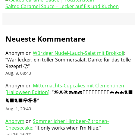
Salted Caramel Sauce – Lecker auf Eis und Kuchen
Neueste Kommentare
Anonym
on
Würziger Nudel-Lauch-Salat mit Brokkoli
:
“
War lecker, ein toller Sommersalat. Danke für das tolle
Rezept! 🙂
”
Aug. 9, 08:43
Anonym
on
Mitternachts-Cupcakes mit Clementinen
[Halloween Edition]
: “
🤩🤩🤩🧁🧁🧁🧛🏻‍♀️🧛🏻‍♀️🧛🏻‍♀️🦇🦇🦇🐈‍⬛
🐈‍⬛🐈‍⬛🤩🤩🤩
”
Aug. 1, 20:40
Anonym
on
Sommerlicher Himbeer-Zitronen-
Cheesecake
: “
It only works when I’m Niue.
”
Juli 26, 16:27