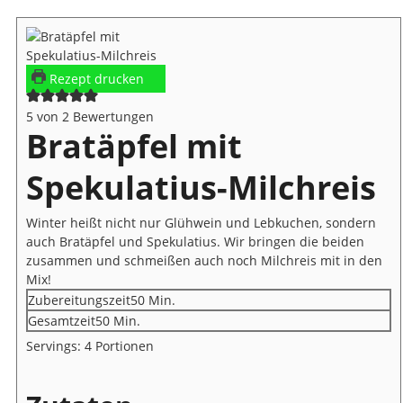
Rezept drucken
5
von
2
Bewertungen
Bratäpfel mit
Spekulatius-Milchreis
Winter heißt nicht nur Glühwein und Lebkuchen, sondern
auch Bratäpfel und Spekulatius. Wir bringen die beiden
zusammen und schmeißen auch noch Milchreis mit in den
Mix!
Minuten
Zubereitungszeit
50
Min.
Minuten
Gesamtzeit
50
Min.
Servings:
4
Portionen