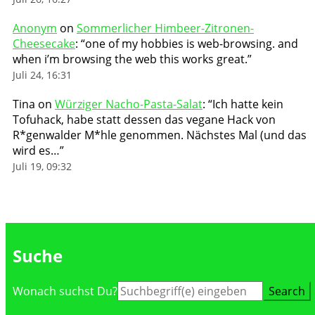
Anonym
on
Sommerlicher Himbeer-Zitronen-
Cheesecake
: “
one of my hobbies is web-browsing. and
when i’m browsing the web this works great.
”
Juli 24, 16:31
Tina
on
Würziger Nacho-Pasta-Salat
: “
Ich hatte kein
Tofuhack, habe statt dessen das vegane Hack von
R*genwalder M*hle genommen. Nächstes Mal (und das
wird es…
”
Juli 19, 09:32
Suche
Suche
Wonach suchst Du?
nach: