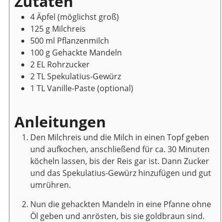
Zutaten
4
Äpfel
(möglichst groß)
125
g
Milchreis
500
ml
Pflanzenmilch
100
g
Gehackte Mandeln
2
EL
Rohrzucker
2
TL
Spekulatius-Gewürz
1
TL
Vanille-Paste
(optional)
Anleitungen
Den Milchreis und die Milch in einen Topf geben
und aufkochen, anschließend für ca. 30 Minuten
köcheln lassen, bis der Reis gar ist. Dann Zucker
und das Spekulatius-Gewürz hinzufügen und gut
umrühren.
Nun die gehackten Mandeln in eine Pfanne ohne
Öl geben und anrösten, bis sie goldbraun sind.