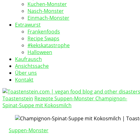
Kuchen-Monster
Nasch-Monster
Einmach-Monster
Extrawurst
Frankenfoods
Recipe Swaps
#kekskatastrophe
Halloween
Kaufrausch
Ansichtssache
Über uns
Kontakt
Toastenstein
Rezepte
Suppen-Monster
Champignon-
vegan food blog
Spinat-Suppe mit Kokosmilch
Toastenstein.com
Suppen-Monster