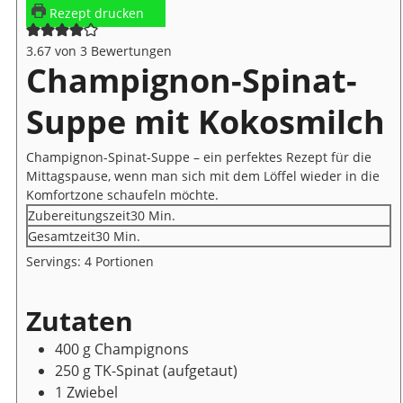
Rezept drucken
3.67
von
3
Bewertungen
Champignon-Spinat-
Suppe mit Kokosmilch
Champignon-Spinat-Suppe – ein perfektes Rezept für die
Mittagspause, wenn man sich mit dem Löffel wieder in die
Komfortzone schaufeln möchte.
Minuten
Zubereitungszeit
30
Min.
Minuten
Gesamtzeit
30
Min.
Servings:
4
Portionen
Zutaten
400
g
Champignons
250
g
TK-Spinat
(aufgetaut)
1
Zwiebel