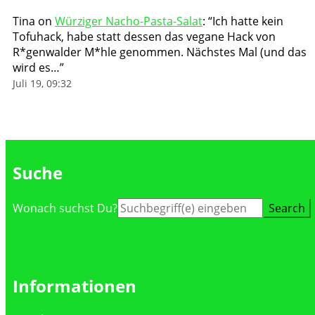
Tina
on
Würziger Nacho-Pasta-Salat
: “
Ich hatte kein
Tofuhack, habe statt dessen das vegane Hack von
R*genwalder M*hle genommen. Nächstes Mal (und das
wird es…
”
Juli 19, 09:32
Suche
Suche
Wonach suchst Du?
nach:
Informationen