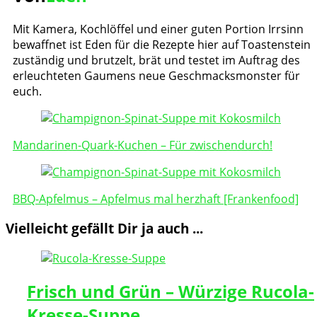
Mit Kamera, Kochlöffel und einer guten Portion Irrsinn
bewaffnet ist Eden für die Rezepte hier auf Toastenstein
zuständig und brutzelt, brät und testet im Auftrag des
erleuchteten Gaumens neue Geschmacksmonster für
euch.
Post
Navigation
Mandarinen-Quark-Kuchen – Für zwischendurch!
BBQ-Apfelmus – Apfelmus mal herzhaft [Frankenfood]
Vielleicht gefällt Dir ja auch ...
Frisch und Grün – Würzige Rucola-
Kresse-Suppe