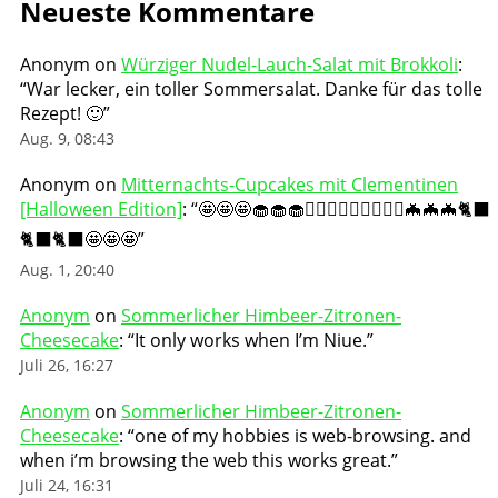
Neueste Kommentare
Anonym
on
Würziger Nudel-Lauch-Salat mit Brokkoli
:
“
War lecker, ein toller Sommersalat. Danke für das tolle
Rezept! 🙂
”
Aug. 9, 08:43
Anonym
on
Mitternachts-Cupcakes mit Clementinen
[Halloween Edition]
: “
🤩🤩🤩🧁🧁🧁🧛🏻‍♀️🧛🏻‍♀️🧛🏻‍♀️🦇🦇🦇🐈‍⬛
🐈‍⬛🐈‍⬛🤩🤩🤩
”
Aug. 1, 20:40
Anonym
on
Sommerlicher Himbeer-Zitronen-
Cheesecake
: “
It only works when I’m Niue.
”
Juli 26, 16:27
Anonym
on
Sommerlicher Himbeer-Zitronen-
Cheesecake
: “
one of my hobbies is web-browsing. and
when i’m browsing the web this works great.
”
Juli 24, 16:31