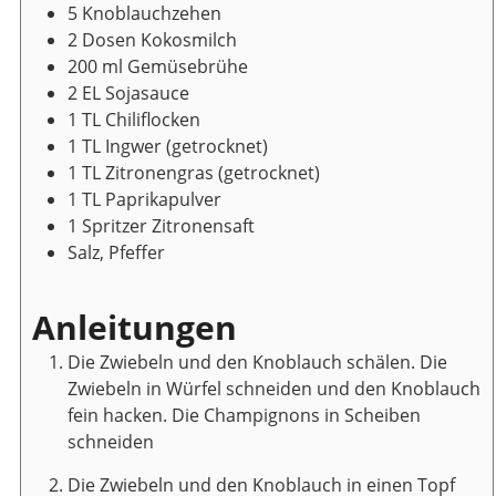
5
Knoblauchzehen
2
Dosen
Kokosmilch
200
ml
Gemüsebrühe
2
EL
Sojasauce
1
TL
Chiliflocken
1
TL
Ingwer
(getrocknet)
1
TL
Zitronengras
(getrocknet)
1
TL
Paprikapulver
1
Spritzer
Zitronensaft
Salz, Pfeffer
Anleitungen
Die Zwiebeln und den Knoblauch schälen. Die
Zwiebeln in Würfel schneiden und den Knoblauch
fein hacken. Die Champignons in Scheiben
schneiden
Die Zwiebeln und den Knoblauch in einen Topf