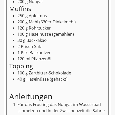
200
g
Nougat
Muffins
250
g
Apfelmus
200
g
Mehl
(630er Dinkelmehl)
120
g
Rohrzucker
100
g
Haselnüsse
(gemahlen)
30
g
Backkakao
2
Prisen
Salz
1
Pck.
Backpulver
120
ml
Pflanzenöl
Topping
100
g
Zartbitter-Schokolade
40
g
Haselnüsse
(gehackt)
Anleitungen
Für das Frosting das Nougat im Wasserbad
schmelzen und in der Zwischenzeit die Sahne